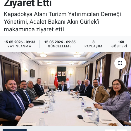
Ziyaret Etti
Sağlık
İlan - Duyuru- Mesaj
İlan - Duyuru- Mesaj
Kapadokya Alanı Turizm Yatırımcıları Derneği
Yönetimi, Adalet Bakanı Akın Gürlek’i
Yerel
Türkiye Gündemi
Türkiye Gündemi
makamında ziyaret etti.
Genel
Sizden Gelenler
Sizden Gelenler
15.05.2026 - 09:33
15.05.2026 - 09:35
3
168
YAYINLANMA
GÜNCELLEME
PAYLAŞIM
GÖSTERIM
Asayiş
Yaşam
Sağlık
Eğitim
Kültür
3.Sayfa
Medya