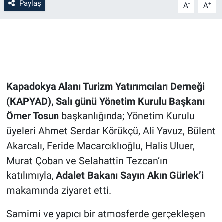
Paylaş
-
+
A
A
Bilim-Tek
Teknoloji
Röportaj
Kapadokya Alanı Turizm Yatırımcıları Derneği
Kayseri
(KAPYAD), Salı günü Yönetim Kurulu Başkanı
Ömer Tosun
başkanlığında; Yönetim Kurulu
Niğde
üyeleri Ahmet Serdar Körükçü, Ali Yavuz, Bülent
Akarcalı, Feride Macarcıklıoğlu, Halis Uluer,
Aksaray
Murat Çoban ve Selahattin Tezcan’ın
katılımıyla,
Adalet Bakanı Sayın Akın Gürlek’i
Kırşehir
makamında ziyaret etti.
Yerel
Samimi ve yapıcı bir atmosferde gerçekleşen