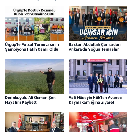
Ürgüp'te Futsal Turnuvasının
Başkan Abdullah Çamcı'dan
Şampiyonu Fatih Camii Oldu
Ankara'da Yoğun Temaslar
Derinkuyulu Ali Osman Şen
Vali Hüseyin Kök'ten Avanos
Hayatını Kaybetti
Kaymakamlığına Ziyaret