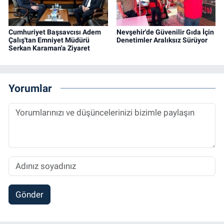
Cumhuriyet Başsavcısı Adem
Nevşehir'de Güvenilir Gıda İçin
Çalış'tan Emniyet Müdürü
Denetimler Aralıksız Sürüyor
Serkan Karaman'a Ziyaret
Yorumlar
Gönder