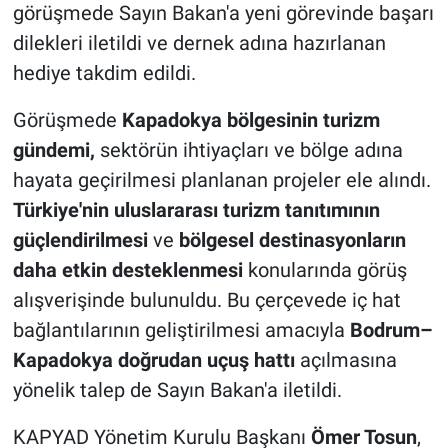
Genel
görüşmede Sayın Bakan'a yeni görevinde başarı
dilekleri iletildi ve dernek adına hazırlanan
Asayiş
hediye takdim edildi.
Kültür - Sanat
Görüşmede
Kapadokya bölgesinin turizm
gündemi
,
sektörün ihtiyaçları ve bölge adına
Politika
hayata geçirilmesi planlanan projeler ele alındı.
Türkiye'nin uluslararası turizm tanıtımının
Magazin
güçlendirilmesi
ve
bölgesel destinasyonların
Çevre
daha etkin desteklenmesi
konularında görüş
alışverişinde bulunuldu. Bu çerçevede iç hat
Haberde İnsan
bağlantılarının geliştirilmesi amacıyla
Bodrum–
Kapadokya doğrudan uçuş hattı
açılmasına
yönelik talep de Sayın Bakan'a iletildi.
KAPYAD Yönetim Kurulu Başkanı
Ömer Tosun
,