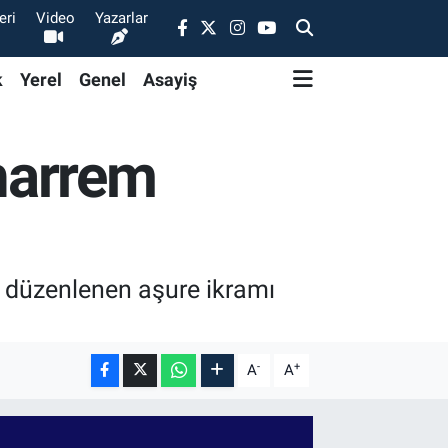
eri
Video
Yazarlar
k
Yerel
Genel
Asayiş
harrem
 düzenlenen aşure ikramı
-
+
A
A