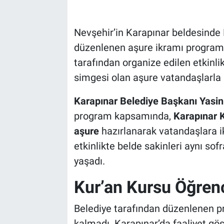
Bilim-Tek
Nevşehir’in Karapınar beldesinde
düzenlenen aşure ikramı programı
Teknoloji
tarafından organize edilen etkinl
Röportaj
simgesi olan aşure vatandaşlarla 
Karapınar Belediye Başkanı Yasi
Kayseri
program kapsamında,
Karapınar K
Niğde
aşure
hazırlanarak vatandaşlara i
etkinlikte belde sakinleri aynı s
Aksaray
yaşadı.
Kırşehir
Kur’an Kursu Öğrenc
Yerel
Belediye tarafından düzenlenen p
kalmadı. Karapınar’da faaliyet gö