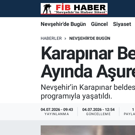
Foto Galeri
Nevşehir'de Bugün
Nevşehir'de Bugün
Nevşehir'de Bugün
Nöbetçi Eczaneler
Nevşehir'de Bugün
Güncel
Siyaset
Video
Güncel
Güncel
Güncel
Hava Durumu
HABERLER
NEVŞEHIR'DE BUGÜN
Karapınar B
Yazarlar
Siyaset
Siyaset
Siyaset
Trafik Durumu
Ayında Aşur
Özel Haber
Özel Haber
Özel Haber
Süper Lig Puan Durumu ve Fikstür
Turizm
Turizm
Turizm
Tüm Manşetler
Nevşehir’in Karapınar belde
programıyla yaşatıldı.
Ekonomi
Ekonomi
Ekonomi
Son Dakika Haberleri
04.07.2026 - 09:43
04.07.2026 - 12:54
1
YAYINLANMA
GÜNCELLEME
PAYL
Spor
Spor
Spor
Haber Arşivi
Yaşam
Gündem
Gündem