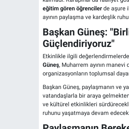
Genel
eğitim gören öğrenciler
de aşure 
ayının paylaşma ve kardeşlik ruhu 
Asayiş
Başkan Güneş: "Birl
Kültür - Sanat
Güçlendiriyoruz"
Politika
Etkinlikle ilgili değerlendirmeler
Magazin
Güneş
, Muharrem ayının manevi d
organizasyonların toplumsal dayanı
Çevre
Başkan Güneş, paylaşmanın ve ya
Haberde İnsan
vatandaşlarla bir araya gelmekten 
ve kültürel etkinlikleri sürdürecek
ruhunu yaşatmaya devam edecekle
Paylaşmanın Bereket