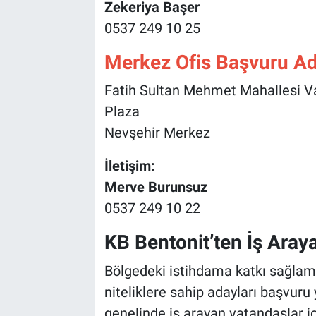
Zekeriya Başer
0537 249 10 25
Merkez Ofis Başvuru Ad
Fatih Sultan Mehmet Mahallesi V
Plaza
Nevşehir Merkez
İletişim:
Merve Burunsuz
0537 249 10 22
KB Bentonit’ten İş Aray
Bölgedeki istihdama katkı sağlama
niteliklere sahip adayları başvur
genelinde iş arayan vatandaşlar iç