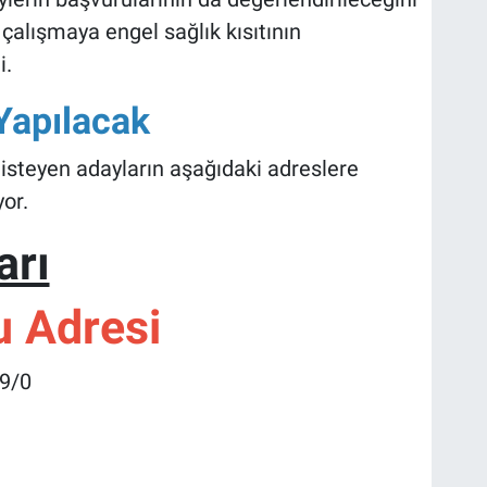
çalışmaya engel sağlık kısıtının
i.
Yapılacak
isteyen adayların aşağıdaki adreslere
or.
arı
u Adresi
99/0