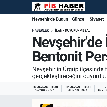
Foto Galeri
Nevşehir'de Bugün
Nevşehir'de Bugün
Nevşehir'de Bugün
Nöbetçi Eczaneler
Nevşehir'de Bugün
Güncel
Siyaset
Video
Güncel
Güncel
Güncel
Hava Durumu
HABERLER
İLAN - DUYURU- MESAJ
Nevşehir’de 
Yazarlar
Siyaset
Siyaset
Siyaset
Trafik Durumu
Bentonit Per
Özel Haber
Özel Haber
Özel Haber
Süper Lig Puan Durumu ve Fikstür
Turizm
Turizm
Turizm
Tüm Manşetler
Nevşehir’in Ürgüp ilçesinde f
gerçekleştireceğini duyurdu.
Ekonomi
Ekonomi
Ekonomi
Son Dakika Haberleri
18.06.2026 - 15:30
19.06.2026 - 16:21
9
YAYINLANMA
GÜNCELLEME
PAYL
Spor
Spor
Spor
Haber Arşivi
Yaşam
Gündem
Gündem