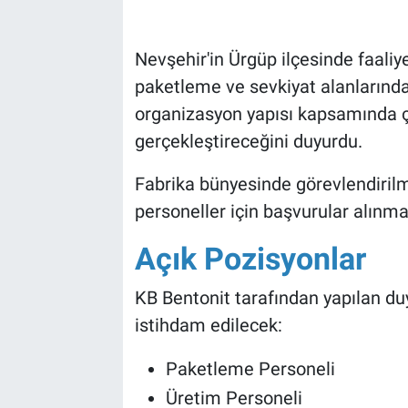
Bilim-Tek
Nevşehir'in Ürgüp ilçesinde faaliy
paketleme ve sevkiyat alanlarınd
Teknoloji
organizasyon yapısı kapsamında çe
Röportaj
gerçekleştireceğini duyurdu.
Fabrika bünyesinde görevlendirilm
Kayseri
personeller için başvurular alınma
Niğde
Açık Pozisyonlar
Aksaray
KB Bentonit tarafından yapılan du
Kırşehir
istihdam edilecek:
Paketleme Personeli
Yerel
Üretim Personeli