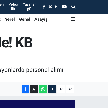
eri
Video
Yazarlar
k
Yerel
Genel
Asayiş
de! KB
isyonlarda personel alımı
-
+
A
A