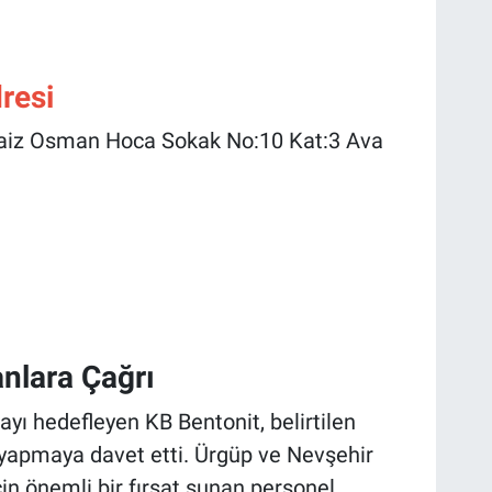
resi
aiz Osman Hoca Sokak No:10 Kat:3 Ava
anlara Çağrı
yı hedefleyen KB Bentonit, belirtilen
u yapmaya davet etti. Ürgüp ve Nevşehir
in önemli bir fırsat sunan personel