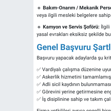
🔹
Bakım-Onarım / Mekanik Perso
veya ilgili mesleki belgelere sahi
🔹
Kamyon ve Servis Şoförü:
İlgil
yasal evrakları eksiksiz şekilde 
Genel Başvuru Şartl
Başvuru yapacak adaylarda şu krit
✅ Vardiyalı çalışma düzenine uy
✅ Askerlik hizmetini tamamlamı
✅ Adli sicil kaydının bulunmamas
✅ Görevini yerine getirmesine en
✅ İş disiplinine sahip ve takım ç
Firma yetkilileri ayrıca engelli bir