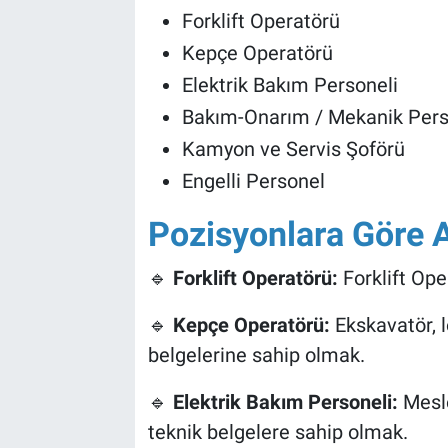
Genel
Forklift Operatörü
Kepçe Operatörü
Asayiş
Elektrik Bakım Personeli
Kültür - Sanat
Bakım-Onarım / Mekanik Pers
Kamyon ve Servis Şoförü
Politika
Engelli Personel
Magazin
Pozisyonlara Göre A
Çevre
🔹
Forklift Operatörü:
Forklift Ope
Haberde İnsan
🔹
Kepçe Operatörü:
Ekskavatör, l
belgelerine sahip olmak.
🔹
Elektrik Bakım Personeli:
Meslek
teknik belgelere sahip olmak.