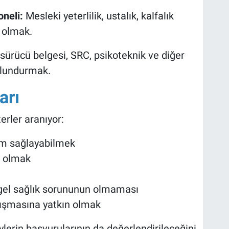
neli:
Mesleki yeterlilik, ustalık, kalfalık
p olmak.
i sürücü belgesi, SRC, psikoteknik ve diğer
bulundurmak.
arı
erler aranıyor:
um sağlayabilmek
ş olmak
ı
gel sağlık sorununun olmaması
alışmasına yatkın olmak
eylerin başvurularının da değerlendirileceğini