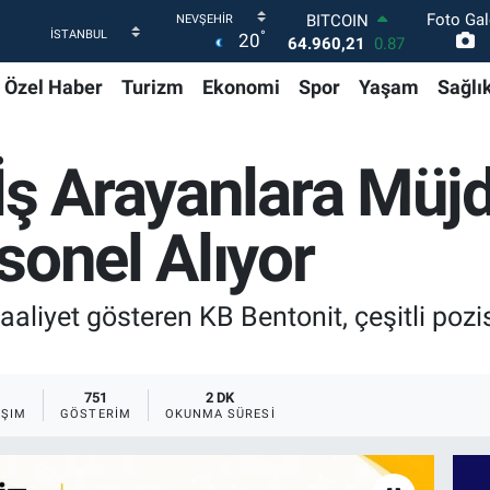
BITCOIN
Foto Gal
64.960,21
0.87
°
20
DOLAR
47,7436
0.18
Özel Haber
Turizm
Ekonomi
Spor
Yaşam
Sağlı
EURO
55,2510
0.32
STERLİN
İş Arayanlara Müj
64,4811
0.38
GRAM ALTIN
6648.99
2.59
sonel Alıyor
BİST100
13.779
-14
aaliyet gösteren KB Bentonit, çeşitli poz
751
2 DK
AŞIM
GÖSTERIM
OKUNMA SÜRESI