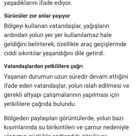
yaşadıklarını ifade ediyor.
Genel
Sürücüler zor anlar yaşıyor
Asayiş
Bölgeyi kullanan vatandaşlar, yağışların
Kültür - Sanat
ardından yolun yer yer kullanılamaz hale
geldiğini belirterek, özellikle araç geçişlerinde
Politika
ciddi sıkıntılar yaşandığını dile getirdi.
Magazin
Vatandaşlardan yetkililere çağrı
Yaşanan durumun uzun süredir devam ettiğini
Çevre
ifade eden vatandaşlar, yolun ıslah edilmesi ve
gerekli altyapı çalışmalarının yapılması için
Haberde İnsan
yetkililere çağrıda bulundu.
Bölgeden paylaşılan görüntülerde, yolun bazı
kısımlarında su birikintileri ve çamur nedeniyle