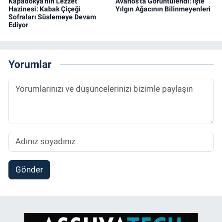
Kapadokya'nın Lezzet
Avanos'ta Görüntülendi: İşte
Hazinesi: Kabak Çiçeği
Yılgın Ağacının Bilinmeyenleri
Sofraları Süslemeye Devam
Ediyor
Yorumlar
Gönder