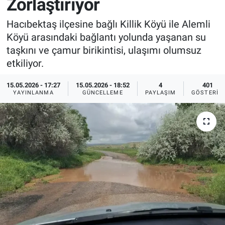
Zorlaştırıyor
Sağlık
İlan - Duyuru- Mesaj
İlan - Duyuru- Mesaj
Hacıbektaş ilçesine bağlı Killik Köyü ile Alemli
Köyü arasındaki bağlantı yolunda yaşanan su
Yerel
Türkiye Gündemi
Türkiye Gündemi
taşkını ve çamur birikintisi, ulaşımı olumsuz
etkiliyor.
Genel
Sizden Gelenler
Sizden Gelenler
15.05.2026 - 17:27
15.05.2026 - 18:52
4
401
YAYINLANMA
GÜNCELLEME
PAYLAŞIM
GÖSTERIM
Asayiş
Yaşam
Sağlık
Eğitim
Kültür
3.Sayfa
Medya