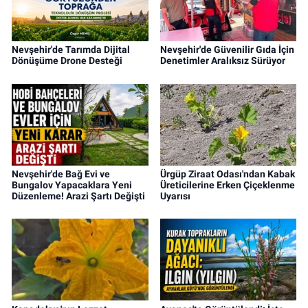
Nevşehir'de Tarımda Dijital
Nevşehir'de Güvenilir Gıda İçin
Dönüşüme Drone Desteği
Denetimler Aralıksız Sürüyor
Nevşehir'de Bağ Evi ve
Ürgüp Ziraat Odası'ndan Kabak
Bungalov Yapacaklara Yeni
Üreticilerine Erken Çiçeklenme
Düzenleme! Arazi Şartı Değişti
Uyarısı