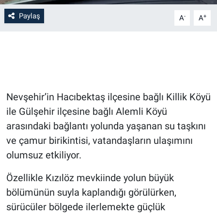
Paylaş
-
+
A
A
Bilim-Tek
Teknoloji
Röportaj
Nevşehir’in Hacıbektaş ilçesine bağlı Killik Köyü
Kayseri
ile Gülşehir ilçesine bağlı Alemli Köyü
Niğde
arasındaki bağlantı yolunda yaşanan su taşkını
ve çamur birikintisi, vatandaşların ulaşımını
Aksaray
olumsuz etkiliyor.
Kırşehir
Özellikle Kızılöz mevkiinde yolun büyük
bölümünün suyla kaplandığı görülürken,
Yerel
sürücüler bölgede ilerlemekte güçlük