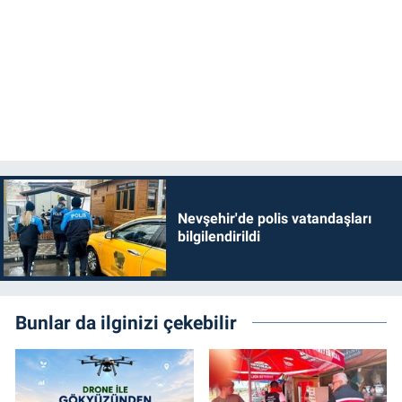
Nevşehir'de polis vatandaşları
bilgilendirildi
Bunlar da ilginizi çekebilir