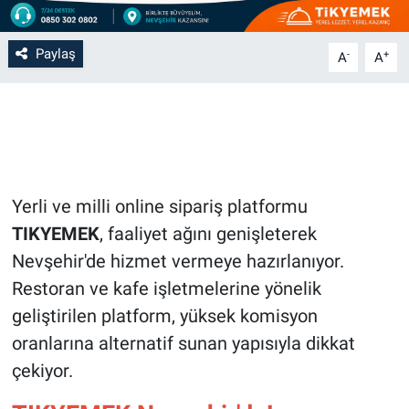
Bilim-Tek
Paylaş
-
+
A
A
Teknoloji
Röportaj
Kayseri
Yerli ve milli online sipariş platformu
Niğde
TIKYEMEK
, faaliyet ağını genişleterek
Nevşehir'de hizmet vermeye hazırlanıyor.
Aksaray
Restoran ve kafe işletmelerine yönelik
geliştirilen platform, yüksek komisyon
Kırşehir
oranlarına alternatif sunan yapısıyla dikkat
çekiyor.
Yerel