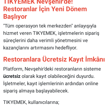
TIKYEMEK Nevşehir'de!
Genel
Restoranlar İçin Yeni Dönem
Asayiş
Başlıyor
"Tüm operasyon tek merkezden" anlayışıyla
Kültür - Sanat
hizmet veren TIKYEMEK, işletmelerin sipariş
Politika
süreçlerini daha verimli yönetmesini ve
kazançlarını artırmasını hedefliyor.
Magazin
Restoranlara Ücretsiz Kayıt İmkânı
Çevre
Platform, Nevşehir'deki restoranların sisteme
ücretsiz
olarak kayıt olabileceğini duyurdu.
Haberde İnsan
İşletmeler, kayıt işlemlerinin ardından online
sipariş almaya başlayabilecek.
TIKYEMEK, kullanıcılarına;