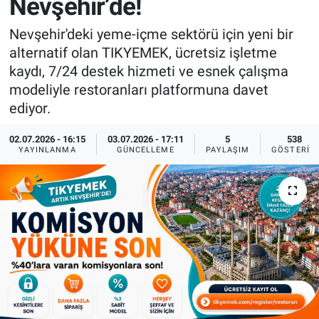
Nevşehir’de!
Sağlık
İlan - Duyuru- Mesaj
İlan - Duyuru- Mesaj
Nevşehir'deki yeme-içme sektörü için yeni bir
alternatif olan TIKYEMEK, ücretsiz işletme
Yerel
Türkiye Gündemi
Türkiye Gündemi
kaydı, 7/24 destek hizmeti ve esnek çalışma
modeliyle restoranları platformuna davet
Genel
Sizden Gelenler
Sizden Gelenler
ediyor.
Asayiş
Yaşam
02.07.2026 - 16:15
03.07.2026 - 17:11
5
538
YAYINLANMA
GÜNCELLEME
PAYLAŞIM
GÖSTERIM
Sağlık
Eğitim
Kültür
3.Sayfa
Medya