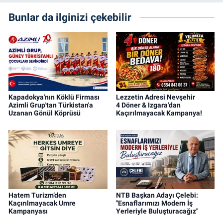
Bunlar da ilginizi çekebilir
Kapadokya'nın Köklü Firması
Lezzetin Adresi Nevşehir
Azimli Grup'tan Türkistan'a
4 Döner & Izgara'dan
Uzanan Gönül Köprüsü
Kaçırılmayacak Kampanya!
Hatem Turizm’den
NTB Başkan Adayı Çelebi:
Kaçırılmayacak Umre
"Esnaflarımızı Modern İş
Kampanyası
Yerleriyle Buluşturacağız"