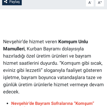
Paylaş
-
+
A
A
Bilim-Tek
Teknoloji
Röportaj
Nevşehir’de hizmet veren
Komşum Unlu
Kayseri
Mamulleri
, Kurban Bayramı dolayısıyla
hazırladığı özel üretim ürünleri ve bayram
Niğde
hizmet saatlerini duyurdu. “Komşum gibi sıcak,
eviniz gibi lezzetli” sloganıyla faaliyet gösteren
Aksaray
işletme, bayram boyunca vatandaşlara taze ve
günlük üretim ürünlerle hizmet vermeye devam
Kırşehir
edecek.
Yerel
Nevşehir’de Bayram Sofralarına “Komşum”