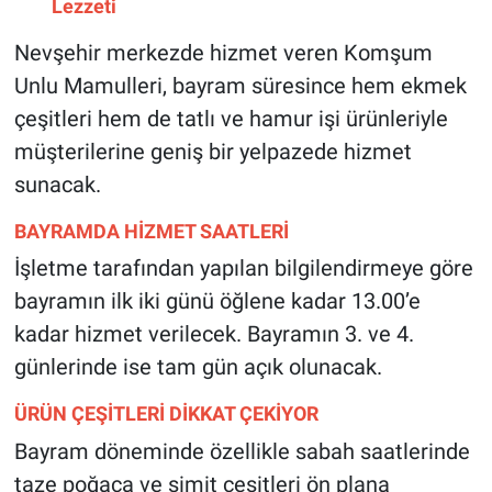
Lezzeti
Genel
Nevşehir merkezde hizmet veren Komşum
Asayiş
Unlu Mamulleri, bayram süresince hem ekmek
çeşitleri hem de tatlı ve hamur işi ürünleriyle
Kültür - Sanat
müşterilerine geniş bir yelpazede hizmet
Politika
sunacak.
BAYRAMDA HİZMET SAATLERİ
Magazin
İşletme tarafından yapılan bilgilendirmeye göre
Çevre
bayramın ilk iki günü öğlene kadar 13.00’e
kadar hizmet verilecek. Bayramın 3. ve 4.
Haberde İnsan
günlerinde ise tam gün açık olunacak.
ÜRÜN ÇEŞİTLERİ DİKKAT ÇEKİYOR
Bayram döneminde özellikle sabah saatlerinde
taze poğaça ve simit çeşitleri ön plana