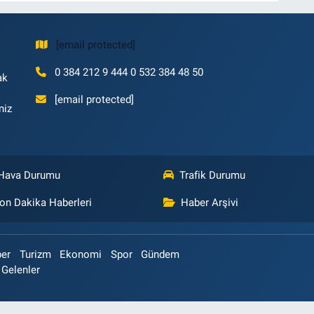
[email protected]
0 384 212 9 444 0 532 384 48 50
ak
[email protected]
niz
Hava Durumu
Trafik Durumu
on Dakika Haberleri
Haber Arşivi
ber
Turizm
Ekonomi
Spor
Gündem
 Gelenler