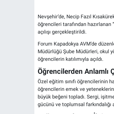
Bilim-Tek
Nevşehir’de, Necip Fazıl Kısakürek 
öğrencileri tarafından hazırlanan 
Teknoloji
açılışı gerçekleştirildi.
Röportaj
Forum Kapadokya AVM’de düzenlenen
Müdürlüğü Şube Müdürleri, okul yön
Kayseri
öğrencilerin katılımıyla açıldı.
Niğde
Öğrencilerden Anlamlı 
Aksaray
Özel eğitim sınıfı öğrencilerinin ha
öğrencilerin emek ve yeteneklerin
Kırşehir
büyük beğeni topladı. Sergi, işitm
Yerel
gücünü ve toplumsal farkındalığı 