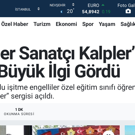
Foto Gal
STERLİN
°
20
64,0425
0.17
GRAM ALTIN
Özel Haber
Turizm
Ekonomi
Spor
Yaşam
Sağlı
6249.61
0.85
BİST100
13.688
207
BITCOIN
er Sanatçı Kalpler”
64.217,96
1.1
DOLAR
47,5452
-0.01
Büyük İlgi Gördü
EURO
54,8942
0.19
 işitme engelliler özel eğitim sınıfı öğren
r” sergisi açıldı.
1 DK
OKUNMA SÜRESI