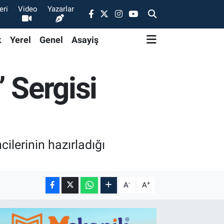
eri
Video
Yazarlar
k
Yerel
Genel
Asayiş
 Sergisi
cilerinin hazırladığı
-
+
A
A