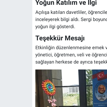
Yoğun Katılım ve İlgi
Genel
Açılışa katılan davetliler, öğrencil
Asayiş
inceleyerek bilgi aldı. Sergi boyun
yoğun ilgi gösterdi.
Kültür - Sanat
Teşekkür Mesajı
Politika
Etkinliğin düzenlenmesine emek v
Magazin
yönetici, öğretmen, veli ve öğrenci
sağlayan herkese de ayrıca teşekkü
Çevre
Haberde İnsan