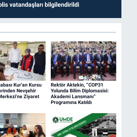
lis vatandaşları bilgilendirildi
abası Kur'an Kursu
Rektör Aktekin, “COP31
erinden Nevşehir
Yolunda Bilim Diplomasisi:
Merkezi'ne Ziyaret
Akademi Lansmanı”
Programına Katıldı