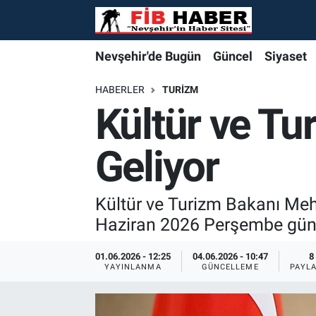
Foto Galeri
Nevşehir'de Bugün
Nevşehir'de Bugün
Nevşehir'de Bugün
Nöbetçi Eczaneler
Nevşehir'de Bugün
Güncel
Siyaset
Video
Güncel
Güncel
Güncel
Hava Durumu
HABERLER
TURIZM
Kültür ve Tu
Yazarlar
Siyaset
Siyaset
Siyaset
Trafik Durumu
Geliyor
Özel Haber
Özel Haber
Özel Haber
Süper Lig Puan Durumu ve Fikstür
Turizm
Turizm
Turizm
Tüm Manşetler
Kültür ve Turizm Bakanı Meh
Haziran 2026 Perşembe günü
Ekonomi
Ekonomi
Ekonomi
Son Dakika Haberleri
01.06.2026 - 12:25
04.06.2026 - 10:47
8
YAYINLANMA
GÜNCELLEME
PAYL
Spor
Spor
Spor
Haber Arşivi
Yaşam
Gündem
Gündem