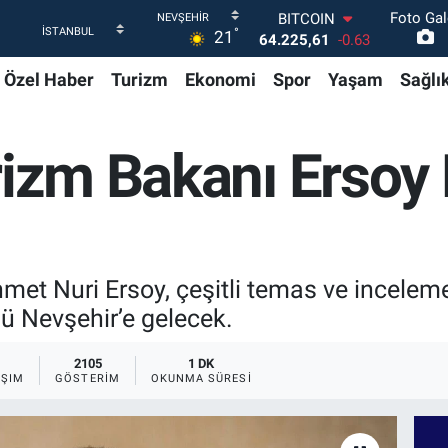
64.225,61
-0.63
Foto Gal
DOLAR
°
21
47,7143
0.16
EURO
Özel Haber
Turizm
Ekonomi
Spor
Yaşam
Sağlı
55,0317
-0.02
STERLİN
64,2463
0.07
GRAM ALTIN
rizm Bakanı Ersoy 
6574.81
1.44
BİST100
13.799
70
met Nuri Ersoy, çeşitli temas ve incele
 Nevşehir’e gelecek.
2105
1 DK
AŞIM
GÖSTERIM
OKUNMA SÜRESI