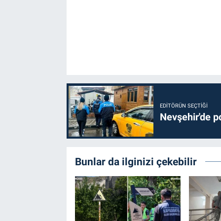
EDITÖRÜN SEÇTIĞI
Nevşehir'de po
Bunlar da ilginizi çekebilir