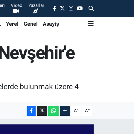
eri
Video
Yazarlar
k
Yerel
Genel
Asayiş
Nevşehir'e
melerde bulunmak üzere 4
-
+
A
A