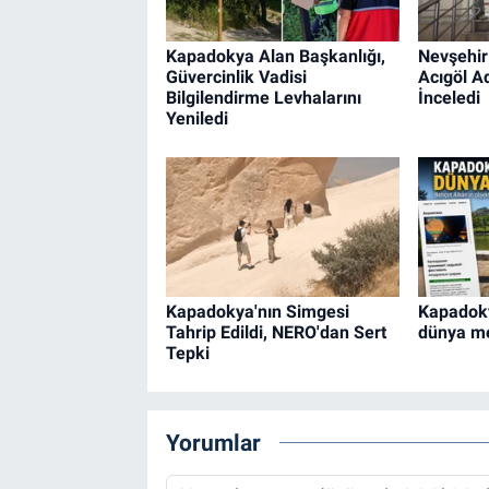
Kapadokya Alan Başkanlığı,
Nevşehir 
Güvercinlik Vadisi
Acıgöl Ad
Bilgilendirme Levhalarını
İnceledi
Yeniledi
Kapadokya'nın Simgesi
Kapadoky
Tahrip Edildi, NERO'dan Sert
dünya m
Tepki
Yorumlar