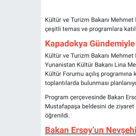
Bilim-Tek
Kültür ve Turizm Bakanı Mehmet 
çeşitli temas ve programlara katı
Teknoloji
Kapadokya Gündemiyle N
Röportaj
Kültür ve Turizm Bakanı Mehmet 
Kayseri
Yunanistan Kültür Bakanı
Lina Men
Kültür Forumu açılış programına 
Niğde
toplantılarda bulunması planlanıyo
Aksaray
Program çerçevesinde Bakan Ersoy’
Mustafapaşa beldesini de ziyaret
Kırşehir
öğrenildi.
Yerel
Bakan Ersoy’un Nevşehi