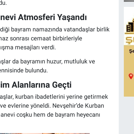
du.
nevi Atmosferi Yaşandı
dildiği bayram namazında vatandaşlar birlik
maz sonrası cemaat birbirleriyle
ışma mesajları verdi.
lar da bayramın huzur, mutluluk ve
ennisinde bulundu.
im Alanlarına Geçti
lar, kurban ibadetlerini yerine getirmek
 ve evlerine yöneldi. Nevşehir’de Kurban
 manevi coşku hem de bayram heyecanı