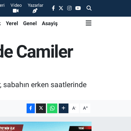
eri
Video
Yazarlar
k
Yerel
Genel
Asayiş
de Camiler
 sabahın erken saatlerinde
-
+
A
A