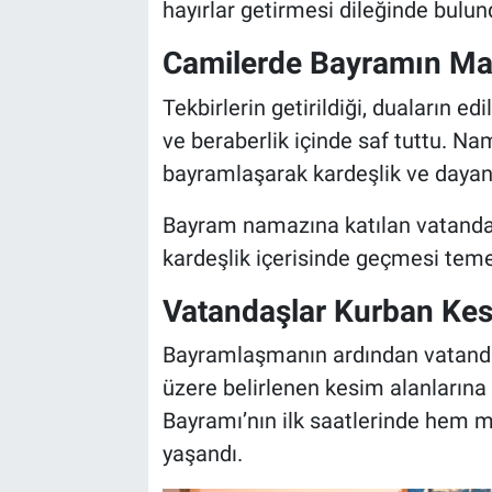
Genel
hayırlar getirmesi dileğinde bulun
Camilerde Bayramın Ma
Asayiş
Tekbirlerin getirildiği, duaların e
Kültür - Sanat
ve beraberlik içinde saf tuttu. Na
bayramlaşarak kardeşlik ve dayan
Politika
Bayram namazına katılan vatandaş
Magazin
kardeşlik içerisinde geçmesi tem
Çevre
Vatandaşlar Kurban Kes
Haberde İnsan
Bayramlaşmanın ardından vatandaş
üzere belirlenen kesim alanlarına
Bayramı’nın ilk saatlerinde hem
yaşandı.