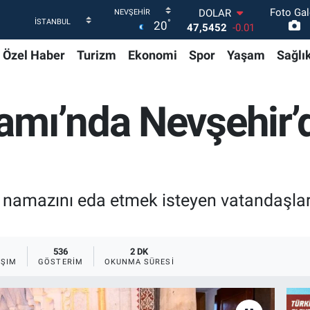
Foto Gal
DOLAR
°
20
47,5452
-0.01
EURO
Özel Haber
Turizm
Ekonomi
Spor
Yaşam
Sağlı
54,8942
0.19
STERLİN
64,0425
0.17
GRAM ALTIN
amı’nda Nevşehir’
6249.61
0.85
BİST100
13.688
207
BITCOIN
64.217,96
1.1
namazını eda etmek isteyen vatandaşlar,
536
2 DK
AŞIM
GÖSTERIM
OKUNMA SÜRESI