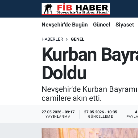
Foto Galeri
Nevşehir'de Bugün
Nevşehir'de Bugün
Nevşehir'de Bugün
Nöbetçi Eczaneler
Nevşehir'de Bugün
Güncel
Siyaset
Video
Güncel
Güncel
Güncel
Hava Durumu
HABERLER
GENEL
Kurban Bayr
Yazarlar
Siyaset
Siyaset
Siyaset
Trafik Durumu
Doldu
Özel Haber
Özel Haber
Özel Haber
Süper Lig Puan Durumu ve Fikstür
Turizm
Turizm
Turizm
Tüm Manşetler
Nevşehir'de Kurban Bayramı 
camilere akın etti.
Ekonomi
Ekonomi
Ekonomi
Son Dakika Haberleri
27.05.2026 - 09:17
27.05.2026 - 10:35
4
YAYINLANMA
GÜNCELLEME
PAYL
Spor
Spor
Spor
Haber Arşivi
Yaşam
Gündem
Gündem