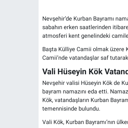
Bilim-Tek
Nevşehir’de Kurban Bayramı nama
sabahın erken saatlerinden itibar
Teknoloji
atmosferi kent genelindeki camile
Röportaj
Başta Külliye Camii olmak üzere K
Camii’nde vatandaşlar saf tutarak
Kayseri
Vali Hüseyin Kök Vatand
Niğde
Nevşehir valisi Hüseyin Kök de Ku
Aksaray
bayram namazını eda etti. Namaz
Kök, vatandaşların Kurban Bayramı
Kırşehir
temennisinde bulundu.
Yerel
Vali Kök, Kurban Bayramı’nın ülk