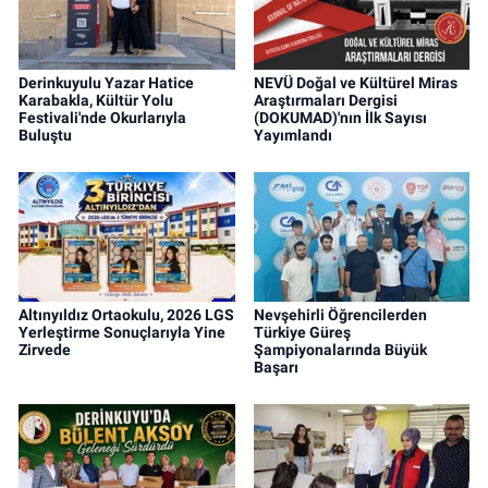
Derinkuyulu Yazar Hatice
NEVÜ Doğal ve Kültürel Miras
Karabakla, Kültür Yolu
Araştırmaları Dergisi
Festivali'nde Okurlarıyla
(DOKUMAD)'nın İlk Sayısı
Buluştu
Yayımlandı
Altınyıldız Ortaokulu, 2026 LGS
Nevşehirli Öğrencilerden
Yerleştirme Sonuçlarıyla Yine
Türkiye Güreş
Zirvede
Şampiyonalarında Büyük
Başarı