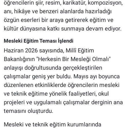
öğrencilerin şiir, resim, karikatür, kompozisyon,
Genel
anı, hikâye ve benzeri alanlarda hazırladığı
Asayiş
özgün eserleri bir araya getirerek eğitim ve
kültür dünyasına katkı sunmaya devam ediyor.
Kültür - Sanat
Mesleki Eğitim Teması İşlendi
Politika
Haziran 2026 sayısında, Millî Eğitim
Bakanlığının "Herkesin Bir Mesleği Olmalı"
Magazin
anlayışı doğrultusunda gerçekleştirilen
Çevre
çalışmalar geniş yer buldu. Mayıs ayı boyunca
düzenlenen etkinliklerde öğrencilerin mesleki
Haberde İnsan
ve teknik eğitime yönelik faaliyetleri, okul
projeleri ve uygulamalı çalışmalar derginin ana
temasını oluşturdu.
Mesleki ve teknik eğitim kurumlarında