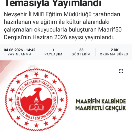
Temasıyla Yayımlandı
Sağlık
İlan - Duyuru- Mesaj
İlan - Duyuru- Mesaj
Nevşehir İl Millî Eğitim Müdürlüğü tarafından
hazırlanan ve eğitim ile kültür alanındaki
Yerel
Türkiye Gündemi
Türkiye Gündemi
çalışmaları okuyucularla buluşturan Maarif50
Dergisi'nin Haziran 2026 sayısı yayımlandı.
Genel
Sizden Gelenler
Sizden Gelenler
04.06.2026 - 14:42
1
33
2 DK
YAYINLANMA
PAYLAŞIM
GÖSTERIM
OKUNMA SÜRESI
Asayiş
Yaşam
Sağlık
Eğitim
Kültür
3.Sayfa
Medya