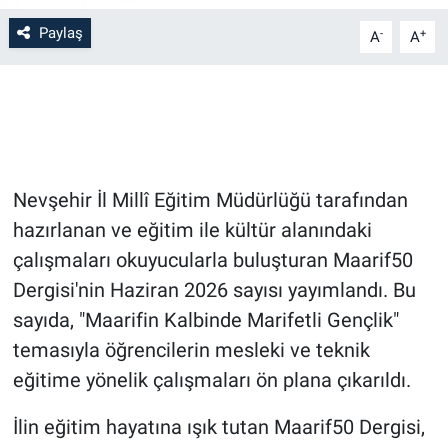
Paylaş
-
+
A
A
Bilim-Tek
Teknoloji
Röportaj
Nevşehir İl Millî Eğitim Müdürlüğü tarafından
Kayseri
hazırlanan ve eğitim ile kültür alanındaki
Niğde
çalışmaları okuyucularla buluşturan Maarif50
Dergisi'nin Haziran 2026 sayısı yayımlandı. Bu
Aksaray
sayıda, "Maarifin Kalbinde Marifetli Gençlik"
temasıyla öğrencilerin mesleki ve teknik
Kırşehir
eğitime yönelik çalışmaları ön plana çıkarıldı.
Yerel
İlin eğitim hayatına ışık tutan Maarif50 Dergisi,