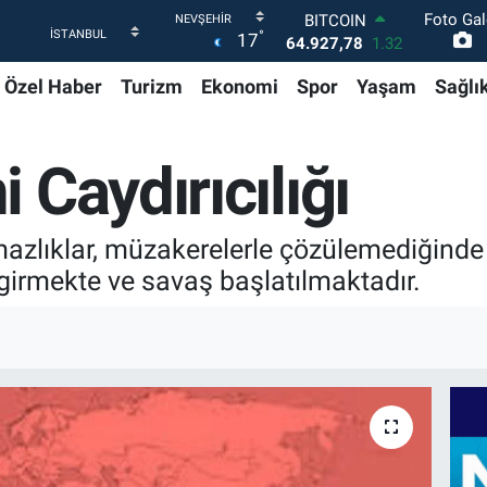
64.927,78
1.32
Foto Gal
DOLAR
°
17
47,5971
0.05
EURO
Özel Haber
Turizm
Ekonomi
Spor
Yaşam
Sağlı
55,1336
0.18
STERLİN
64,2534
0.22
 Caydırıcılığı
GRAM ALTIN
6527.85
0.54
BİST100
13.703
11
mazlıklar, müzakerelerle çözülemediğinde
 girmekte ve savaş başlatılmaktadır.