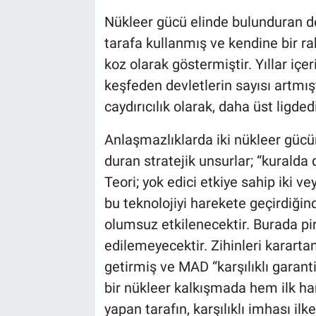
Genel
Nükleer gücü elinde bulunduran d
Asayiş
tarafa kullanmış ve kendine bir ra
koz olarak göstermiştir. Yıllar içer
Kültür - Sanat
keşfeden devletlerin sayısı artmışt
caydırıcılık olarak, daha üst ligdedi
Politika
Anlaşmazlıklarda iki nükleer gücü
Magazin
duran stratejik unsurlar; “kuralda
Teori; yok edici etkiye sahip iki ve
Çevre
bu teknolojiyi harekete geçirdiğind
Haberde İnsan
olumsuz etkilenecektir. Burada pir
edilemeyecektir. Zihinleri kararta
getirmiş ve MAD “karşılıklı garanti
bir nükleer kalkışmada hem ilk ha
yapan tarafın, karşılıklı imhası il