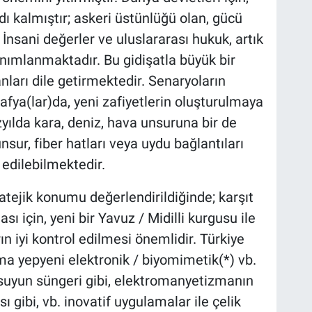
dı kalmıştır; askeri üstünlüğü olan, gücü
İnsani değerler ve uluslararası hukuk, artık
anımlanmaktadır. Bu gidişatla büyük bir
anları dile getirmektedir. Senaryoların
afya(lar)da, yeni zafiyetlerin oluşturulmaya
zyılda kara, deniz, hava unsuruna bir de
sur, fiber hatları veya uydu bağlantıları
 edilebilmektedir.
tratejik konumu değerlendirildiğinde; karşıt
ı için, yeni bir Yavuz / Midilli kurgusu ile
n iyi kontrol edilmesi önemlidir. Türkiye
ma yepyeni elektronik / biyomimetik(*) vb.
bi, suyun süngeri gibi, elektromanyetizmanın
ası gibi, vb. inovatif uygulamalar ile çelik