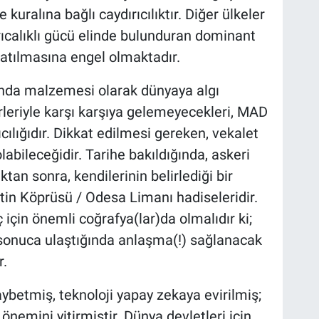
e kuralına bağlı caydırıcılıktır. Diğer ülkeler
rıcalıklı gücü elinde bulunduran dominant
 katılmasına engel olmaktadır.
ganda malzemesi olarak dünyaya algı
rleriyle karşı karşıya gelemeyecekleri, MAD
ıcılığıdır. Dikkat edilmesi gereken, vekalet
 olabileceğidir. Tarihe bakıldığında, askeri
ıktan sonra, kendilerinin belirlediği bir
Latin Köprüsü / Odesa Limanı hadiseleridir.
ç için önemli coğrafya(lar)da olmalıdır ki;
ri sonuca ulaştığında anlaşma(!) sağlanacak
r.
ybetmiş, teknoloji yapay zekaya evirilmiş;
önemini yitirmiştir. Dünya devletleri için,