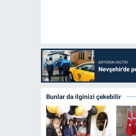
EDITÖRÜN SEÇTIĞI
Nevşehir'de po
Bunlar da ilginizi çekebilir