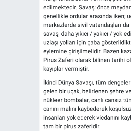
edilmektedir. Savaş; önce meydan
Bilim-Tek
genellikle ordular arasında iken; 
merkezlerde sivil vatandaşları da
Teknoloji
savaş, daha yıkıcı / yakıcı / yok e
uzlaşı yolları için çaba gösterildi
Röportaj
eylemine girişilmelidir. Bazen ka
Kayseri
Pirus Zaferi olarak bilinen tarihi
kayıplar vermiştir.
Niğde
İkinci Dünya Savaşı, tüm dengeleri
Aksaray
gelen bir uçak, belirlenen şehre ve
nükleer bombalar, canlı cansız tüm
Kırşehir
canını malını kaybederek koşulsu
insanları yok ederek vicdanını kay
Yerel
tam bir pirus zaferidir.