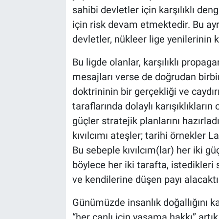
sahibi devletler için karşılıklı deng
için risk devam etmektedir. Bu ay
devletler, nükleer lige yenilerinin
Bu ligde olanlar, karşılıklı propa
mesajları verse de doğrudan birbi
doktrininin bir gerçekliği ve caydır
taraflarında dolaylı karışıklıkların
güçler stratejik planlarını hazırlad
kıvılcımı ateşler; tarihi örnekler 
Bu sebeple kıvılcım(lar) her iki gü
böylece her iki tarafta, istedikle
ve kendilerine düşen payı alacaktı
Günümüzde insanlık doğallığını ka
“her canlı için yaşama hakkı” artık 