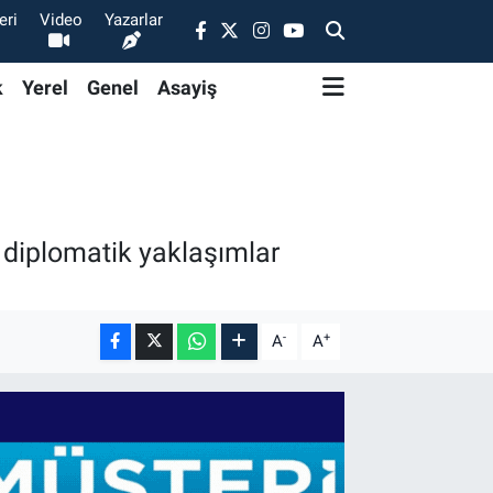
eri
Video
Yazarlar
k
Yerel
Genel
Asayiş
 diplomatik yaklaşımlar
-
+
A
A