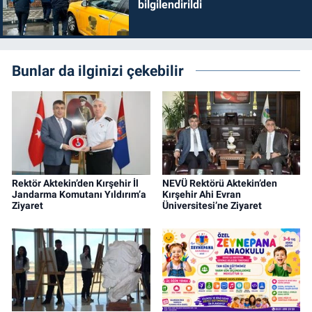
bilgilendirildi
Bunlar da ilginizi çekebilir
Rektör Aktekin’den Kırşehir İl
NEVÜ Rektörü Aktekin’den
Jandarma Komutanı Yıldırım’a
Kırşehir Ahi Evran
Ziyaret
Üniversitesi’ne Ziyaret