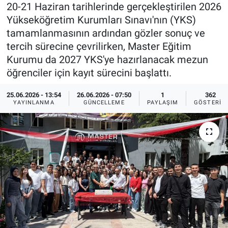
20-21 Haziran tarihlerinde gerçekleştirilen 2026
Sağlık
İlan - Duyuru- Mesaj
İlan - Duyuru- Mesaj
Yükseköğretim Kurumları Sınavı'nın (YKS)
tamamlanmasının ardından gözler sonuç ve
Yerel
Türkiye Gündemi
Türkiye Gündemi
tercih sürecine çevrilirken, Master Eğitim
Kurumu da 2027 YKS'ye hazırlanacak mezun
Genel
Sizden Gelenler
Sizden Gelenler
öğrenciler için kayıt sürecini başlattı.
25.06.2026 - 13:54
26.06.2026 - 07:50
1
362
Asayiş
Yaşam
YAYINLANMA
GÜNCELLEME
PAYLAŞIM
GÖSTERIM
Sağlık
Eğitim
Kültür
3.Sayfa
Medya