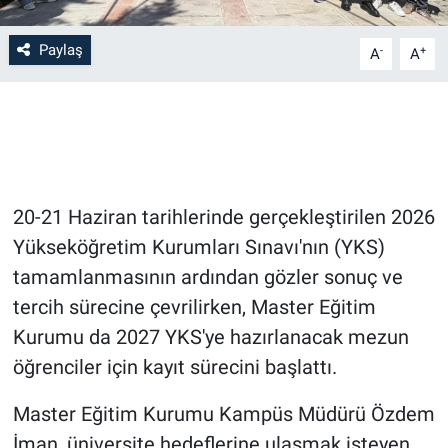
Bilim-Tek
Paylaş
-
+
A
A
Teknoloji
Röportaj
Kayseri
20-21 Haziran tarihlerinde gerçekleştirilen 2026
Yükseköğretim Kurumları Sınavı'nın (YKS)
Niğde
tamamlanmasının ardından gözler sonuç ve
Aksaray
tercih sürecine çevrilirken, Master Eğitim
Kurumu da 2027 YKS'ye hazırlanacak mezun
Kırşehir
öğrenciler için kayıt sürecini başlattı.
Yerel
Master Eğitim Kurumu Kampüs Müdürü Özdem
İman, üniversite hedeflerine ulaşmak isteyen