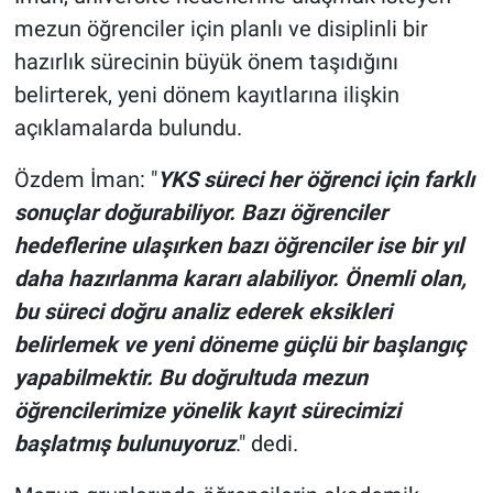
Genel
mezun öğrenciler için planlı ve disiplinli bir
hazırlık sürecinin büyük önem taşıdığını
Asayiş
belirterek, yeni dönem kayıtlarına ilişkin
Kültür - Sanat
açıklamalarda bulundu.
Politika
Özdem İman: "
YKS süreci her öğrenci için farklı
sonuçlar doğurabiliyor. Bazı öğrenciler
Magazin
hedeflerine ulaşırken bazı öğrenciler ise bir yıl
daha hazırlanma kararı alabiliyor. Önemli olan,
Çevre
bu süreci doğru analiz ederek eksikleri
belirlemek ve yeni döneme güçlü bir başlangıç
Haberde İnsan
yapabilmektir. Bu doğrultuda mezun
öğrencilerimize yönelik kayıt sürecimizi
başlatmış bulunuyoruz
." dedi.