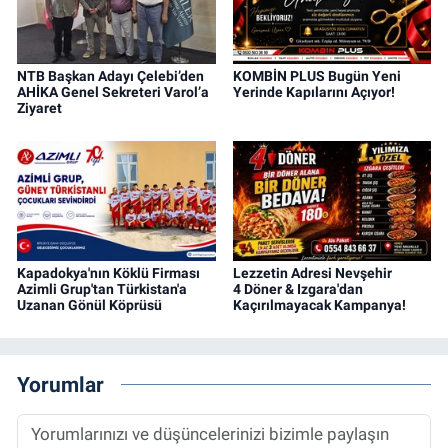
NTB Başkan Adayı Çelebi’den
KOMBİN PLUS Bugün Yeni
AHİKA Genel Sekreteri Varol’a
Yerinde Kapılarını Açıyor!
Ziyaret
Kapadokya'nın Köklü Firması
Lezzetin Adresi Nevşehir
Azimli Grup'tan Türkistan'a
4 Döner & Izgara'dan
Uzanan Gönül Köprüsü
Kaçırılmayacak Kampanya!
Yorumlar