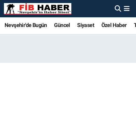
Foto Galeri
Nevşehir'de Bugün
Nevşehir'de Bugün
Nevşehir'de Bugün
Nöbetçi Eczaneler
Nevşehir'de Bugün
Güncel
Siyaset
Özel Haber
Video
Güncel
Güncel
Güncel
Hava Durumu
Yazarlar
Siyaset
Siyaset
Siyaset
Trafik Durumu
Özel Haber
Özel Haber
Özel Haber
Süper Lig Puan Durumu ve Fikstür
Turizm
Turizm
Turizm
Tüm Manşetler
Ekonomi
Ekonomi
Ekonomi
Son Dakika Haberleri
Spor
Spor
Spor
Haber Arşivi
Yaşam
Gündem
Gündem