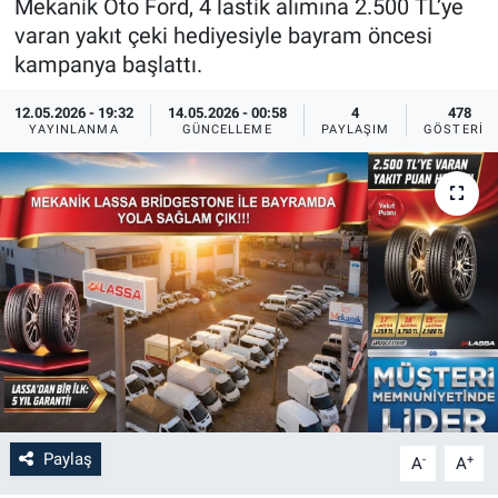
Mekanik Oto Ford, 4 lastik alımına 2.500 TL’ye
varan yakıt çeki hediyesiyle bayram öncesi
Bilim-Tek
kampanya başlattı.
Teknoloji
12.05.2026 - 19:32
14.05.2026 - 00:58
4
478
YAYINLANMA
GÜNCELLEME
PAYLAŞIM
GÖSTERIM
Röportaj
Kayseri
Niğde
Aksaray
Kırşehir
Yerel
Paylaş
-
+
A
A