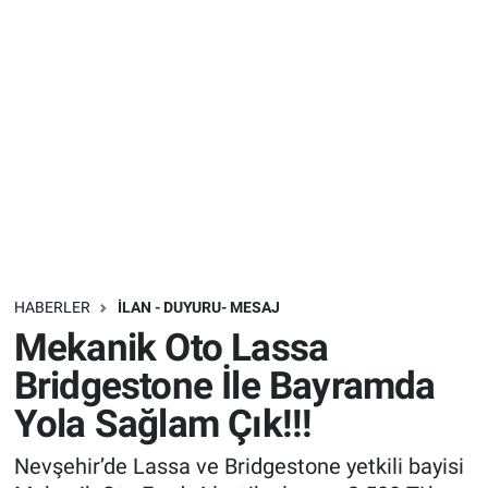
Sağlık
İlan - Duyuru- Mesaj
İlan - Duyuru- Mesaj
Yerel
Türkiye Gündemi
Türkiye Gündemi
Genel
Sizden Gelenler
Sizden Gelenler
Asayiş
Yaşam
Sağlık
HABERLER
İLAN - DUYURU- MESAJ
Eğitim
Mekanik Oto Lassa
Kültür
Bridgestone İle Bayramda
Yola Sağlam Çık!!!
3.Sayfa
Nevşehir’de Lassa ve Bridgestone yetkili bayisi
Medya