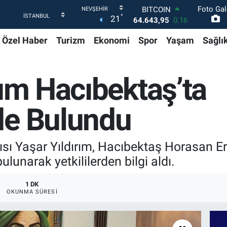
Foto Gal
DOLAR
°
21
47,6006
0.06
EURO
Özel Haber
Turizm
Ekonomi
Spor
Yaşam
Sağlı
55,0250
0.02
STERLİN
64,2398
0.2
GRAM ALTIN
rım Hacıbektaş’ta
6500.87
0.12
BİST100
13.799
70
de Bulundu
BITCOIN
64.643,95
0.16
ı Yaşar Yıldırım, Hacıbektaş Horasan Er
ulunarak yetkililerden bilgi aldı.
1 DK
OKUNMA SÜRESI