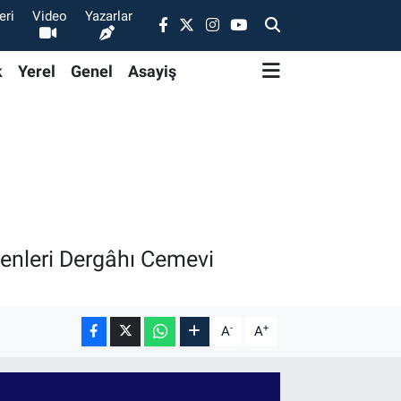
eri
Video
Yazarlar
k
Yerel
Genel
Asayiş
enleri Dergâhı Cemevi
-
+
A
A