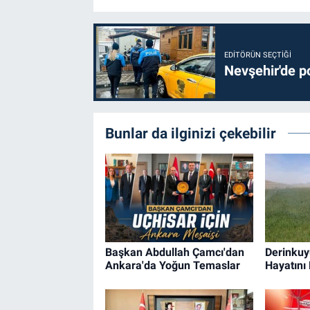
EDITÖRÜN SEÇTIĞI
Nevşehir'de po
Bunlar da ilginizi çekebilir
Başkan Abdullah Çamcı'dan
Derinkuy
Ankara'da Yoğun Temaslar
Hayatını 