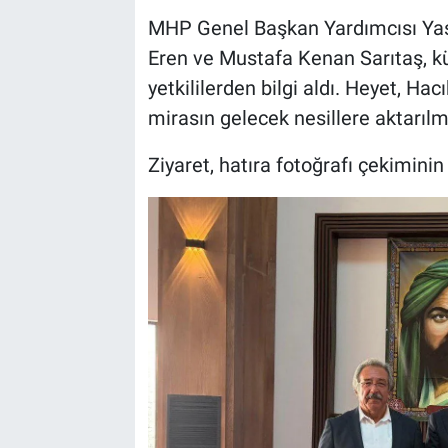
Genel
MHP Genel Başkan Yardımcısı Yaşa
Eren ve Mustafa Kenan Sarıtaş, kü
Asayiş
yetkililerden bilgi aldı. Heyet, Ha
Kültür - Sanat
mirasın gelecek nesillere aktarıl
Politika
Ziyaret, hatıra fotoğrafı çekiminin
Magazin
Çevre
Haberde İnsan