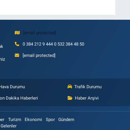
[email protected]
0 384 212 9 444 0 532 384 48 50
ak
[email protected]
niz
Hava Durumu
Trafik Durumu
on Dakika Haberleri
Haber Arşivi
ber
Turizm
Ekonomi
Spor
Gündem
 Gelenler