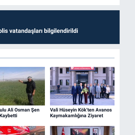
lis vatandaşları bilgilendirildi
ulu Ali Osman Şen
Vali Hüseyin Kök'ten Avanos
Kaybetti
Kaymakamlığına Ziyaret