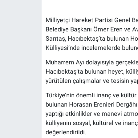
Bilim-Tek
Milliyetçi Hareket Partisi Genel 
Belediye Başkanı Ömer Eren ve A
Teknoloji
Sarıtaş, Hacıbektaş’ta bulunan H
Röportaj
Külliyesi’nde incelemelerde bulun
Muharrem Ayı dolayısıyla gerçekl
Kayseri
Hacıbektaş’ta bulunan heyet, külli
Niğde
yürütülen çalışmalar ve tesisin yap
Aksaray
Türkiye’nin önemli inanç ve kültür
bulunan Horasan Erenleri Dergâhı
Kırşehir
yaptığı etkinlikler ve manevi atmos
külliyenin sosyal, kültürel ve ina
Yerel
değerlendirildi.