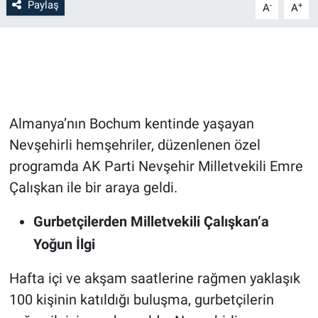
Paylaş
-
+
A
A
Bilim-Tek
Teknoloji
Röportaj
Almanya’nın Bochum kentinde yaşayan
Kayseri
Nevşehirli hemşehriler, düzenlenen özel
programda AK Parti Nevşehir Milletvekili Emre
Niğde
Çalışkan ile bir araya geldi.
Aksaray
Gurbetçilerden Milletvekili Çalışkan’a
Yoğun İlgi
Kırşehir
Hafta içi ve akşam saatlerine rağmen yaklaşık
Yerel
100 kişinin katıldığı buluşma, gurbetçilerin