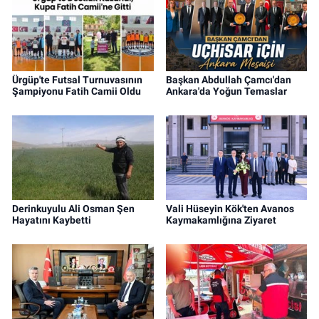
Ürgüp'te Futsal Turnuvasının
Başkan Abdullah Çamcı'dan
Şampiyonu Fatih Camii Oldu
Ankara'da Yoğun Temaslar
Derinkuyulu Ali Osman Şen
Vali Hüseyin Kök'ten Avanos
Hayatını Kaybetti
Kaymakamlığına Ziyaret