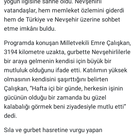
yoğun ilgisine sahne oldu. Nevşehirli
Genel
vatandaşlar, hem memleket özlemini giderdi
Asayiş
hem de Türkiye ve Nevşehir üzerine sohbet
etme imkânı buldu.
Kültür - Sanat
Programda konuşan Milletvekili Emre Çalışkan,
Politika
3194 kilometre uzakta, gurbette Nevşehirlilerle
bir araya gelmenin kendisi için büyük bir
Magazin
mutluluk olduğunu ifade etti. Katılımın yüksek
olmasının kendisini şaşırttığını belirten
Çevre
Çalışkan, “Hafta içi bir günde, herkesin işinin
Haberde İnsan
gücünün olduğu bir zamanda bu güzel
kalabalığı görmek beni ziyadesiyle mutlu etti”
dedi.
Sıla ve gurbet hasretine vurgu yapan