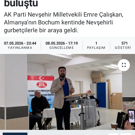
buluştu
Sağlık
İlan - Duyuru- Mesaj
İlan - Duyuru- Mesaj
AK Parti Nevşehir Milletvekili Emre Çalışkan,
Almanya’nın Bochum kentinde Nevşehirli
Yerel
Türkiye Gündemi
Türkiye Gündemi
gurbetçilerle bir araya geldi.
Genel
Sizden Gelenler
Sizden Gelenler
07.05.2026 - 23:44
08.05.2026 - 17:19
1
571
YAYINLANMA
GÜNCELLEME
PAYLAŞIM
GÖSTERIM
Asayiş
Yaşam
Sağlık
Eğitim
Kültür
3.Sayfa
Medya