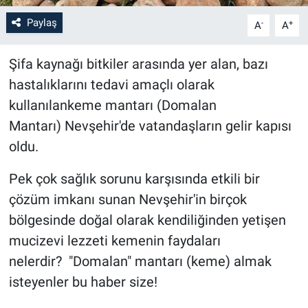
Paylaş
-
+
A
A
Bilim-Tek
Şifa kaynağı bitkiler arasında yer alan, bazı
Teknoloji
hastalıklarını tedavi amaçlı olarak
Röportaj
kullanılankeme mantarı (Domalan
Mantarı) Nevşehir'de vatandaşların gelir kapısı
Kayseri
oldu.
Niğde
Pek çok sağlık sorunu karşısında etkili bir
çözüm imkanı sunan Nevşehir'in birçok
Aksaray
bölgesinde doğal olarak kendiliğinden yetişen
mucizevi lezzeti kemenin faydaları
Kırşehir
nelerdir? "Domalan" mantarı (keme) almak
Yerel
isteyenler bu haber size!