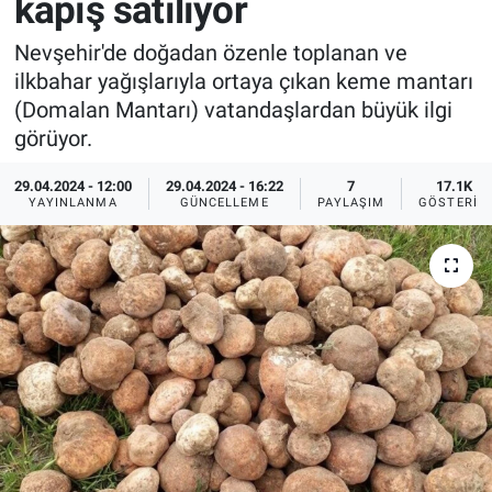
kapış satılıyor
Sağlık
İlan - Duyuru- Mesaj
İlan - Duyuru- Mesaj
Nevşehir'de doğadan özenle toplanan ve
ilkbahar yağışlarıyla ortaya çıkan keme mantarı
Yerel
Türkiye Gündemi
Türkiye Gündemi
(Domalan Mantarı) vatandaşlardan büyük ilgi
görüyor.
Genel
Sizden Gelenler
Sizden Gelenler
29.04.2024 - 12:00
29.04.2024 - 16:22
7
17.1K
YAYINLANMA
GÜNCELLEME
PAYLAŞIM
GÖSTERIM
Asayiş
Yaşam
Sağlık
Eğitim
Kültür
3.Sayfa
Medya