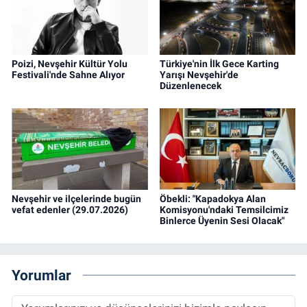
Poizi, Nevşehir Kültür Yolu
Türkiye'nin İlk Gece Karting
Festivali'nde Sahne Alıyor
Yarışı Nevşehir'de
Düzenlenecek
Nevşehir ve ilçelerinde bugün
Öbekli: "Kapadokya Alan
vefat edenler (29.07.2026)
Komisyonu'ndaki Temsilcimiz
Binlerce Üyenin Sesi Olacak"
Yorumlar