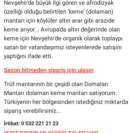
Nevşehir'de büyük ilgi gören ve afrodizyak
Genel
özelliği olduğu belirtilen 'keme' (dolaman)
Asayiş
mantarı için köylüler altın arar gibi arazide
keme arıyor... Avrupa'da altın değerinde olan
Kültür - Sanat
keme için Nevşehir'de organik olarak toplaypı
satan bir vatandaşımız isteyenlerede satışını
Politika
yaptığını ifade etti.
Magazin
Sezon bitmeden sipariş için ulaşın
Çevre
Trüf mantarınin bir çeşidi olan Domalan
Mantarı dolaman keme mantarı satıyorum.
Haberde İnsan
Türkiyenin her bölgesinden istediğiniz miktarda
sipariş verebilirsiniz...
İrtibat:
0 532 221 21 23