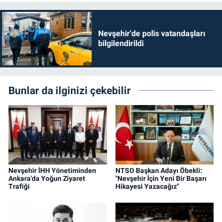
Nevşehir'de polis vatandaşları
bilgilendirildi
Bunlar da ilginizi çekebilir
Nevşehir İHH Yönetiminden
NTSO Başkan Adayı Öbekli:
Ankara'da Yoğun Ziyaret
"Nevşehir İçin Yeni Bir Başarı
Trafiği
Hikayesi Yazacağız"