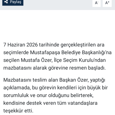
Paylaş
-
+
A
A
Bilim-Tek
Teknoloji
Röportaj
7 Haziran 2026 tarihinde gerçekleştirilen ara
Kayseri
seçimlerde Mustafapaşa Belediye Başkanlığı'na
seçilen Mustafa Özer, İlçe Seçim Kurulu'ndan
Niğde
mazbatasını alarak görevine resmen başladı.
Aksaray
Mazbatasını teslim alan Başkan Özer, yaptığı
açıklamada, bu görevin kendileri için büyük bir
Kırşehir
sorumluluk ve onur olduğunu belirterek,
kendisine destek veren tüm vatandaşlara
Yerel
teşekkür etti.