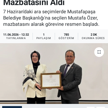
Mazbatasını Aldı
Sağlık
İlan - Duyuru- Mesaj
İlan - Duyuru- Mesaj
7 Haziran'daki ara seçimlerde Mustafapaşa
Belediye Başkanlığı'na seçilen Mustafa Özer,
Yerel
Türkiye Gündemi
Türkiye Gündemi
mazbatasını alarak görevine resmen başladı.
Genel
Sizden Gelenler
Sizden Gelenler
11.06.2026 - 12:32
1
785
2 DK
YAYINLANMA
PAYLAŞIM
GÖSTERIM
OKUNMA SÜRESI
Asayiş
Yaşam
Sağlık
Eğitim
Kültür
3.Sayfa
Medya