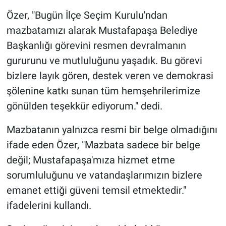
Genel
Özer, "Bugün İlçe Seçim Kurulu'ndan
mazbatamızı alarak Mustafapaşa Belediye
Asayiş
Başkanlığı görevini resmen devralmanın
Kültür - Sanat
gururunu ve mutluluğunu yaşadık. Bu görevi
bizlere layık gören, destek veren ve demokrasi
Politika
şölenine katkı sunan tüm hemşehrilerimize
gönülden teşekkür ediyorum." dedi.
Magazin
Mazbatanın yalnızca resmi bir belge olmadığını
Çevre
ifade eden Özer, "Mazbata sadece bir belge
Haberde İnsan
değil; Mustafapaşa'mıza hizmet etme
sorumluluğunu ve vatandaşlarımızın bizlere
emanet ettiği güveni temsil etmektedir."
ifadelerini kullandı.