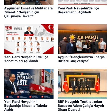
Aygün’den Esnaf ve Muhtarlara
Yeni Parti Nevşehir’de İlçe
Ziyaret: “Nevşehir İçin
Başkanlarını Açıkladı
Çalışmaya Devam”
Yeni Parti Nevşehir İl ve İlçe
Aygün: “Gençlerimizin Enerjisi
Yönetimleri Açıklandı
Bizlere Güç Veriyor”
Yeni Parti Nevşehir İl
BBP Nevşehir Teşkilatı'ndan
Başkanlığı Binasına Tabela
Başsavcı Adem Çalış'a Hayırlı
Asıldı
Olsun Ziyareti