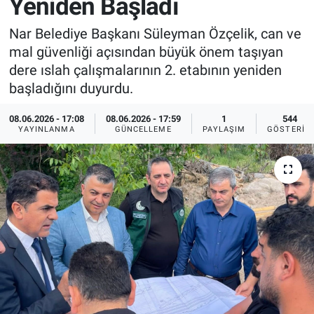
Yeniden Başladı
Sağlık
İlan - Duyuru- Mesaj
İlan - Duyuru- Mesaj
Nar Belediye Başkanı Süleyman Özçelik, can ve
mal güvenliği açısından büyük önem taşıyan
Yerel
Türkiye Gündemi
Türkiye Gündemi
dere ıslah çalışmalarının 2. etabının yeniden
başladığını duyurdu.
Genel
Sizden Gelenler
Sizden Gelenler
08.06.2026 - 17:08
08.06.2026 - 17:59
1
544
YAYINLANMA
GÜNCELLEME
PAYLAŞIM
GÖSTERIM
Asayiş
Yaşam
Sağlık
Eğitim
Kültür
3.Sayfa
Medya