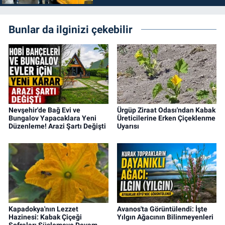
Bunlar da ilginizi çekebilir
Nevşehir'de Bağ Evi ve
Ürgüp Ziraat Odası'ndan Kabak
Bungalov Yapacaklara Yeni
Üreticilerine Erken Çiçeklenme
Düzenleme! Arazi Şartı Değişti
Uyarısı
Kapadokya'nın Lezzet
Avanos'ta Görüntülendi: İşte
Hazinesi: Kabak Çiçeği
Yılgın Ağacının Bilinmeyenleri