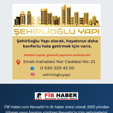
FİB Haber.com Nevsehir'in ilk haber sitesi olarak 2005 yılından
itibaren yayın hayatını sürdüren Nevşehir'in tüm gelişmelerini