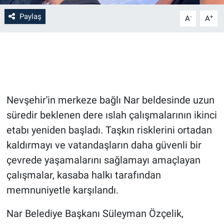
Paylaş
-
+
A
A
Bilim-Tek
Teknoloji
Röportaj
Nevşehir'in merkeze bağlı Nar beldesinde uzun
Kayseri
süredir beklenen dere ıslah çalışmalarının ikinci
Niğde
etabı yeniden başladı. Taşkın risklerini ortadan
kaldırmayı ve vatandaşların daha güvenli bir
Aksaray
çevrede yaşamalarını sağlamayı amaçlayan
çalışmalar, kasaba halkı tarafından
Kırşehir
memnuniyetle karşılandı.
Yerel
Nar Belediye Başkanı Süleyman Özçelik,