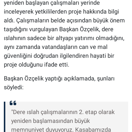
yeniden başlayan çalışmaları yerinde
Genel
inceleyerek yetkililerden proje hakkında bilgi
Asayiş
aldı. Çalışmaların belde açısından büyük önem
taşıdığını vurgulayan Başkan Özçelik, dere
Kültür - Sanat
ıslahının sadece bir altyapı yatırımı olmadığını,
aynı zamanda vatandaşların can ve mal
Politika
güvenliğini doğrudan ilgilendiren hayati bir
Magazin
proje olduğunu ifade etti.
Çevre
Başkan Özçelik yaptığı açıklamada, şunları
söyledi:
Haberde İnsan
"Dere ıslah çalışmalarının 2. etap olarak
yeniden başlamasından büyük
memnuniyet duyuyoruz. Kasabamızda