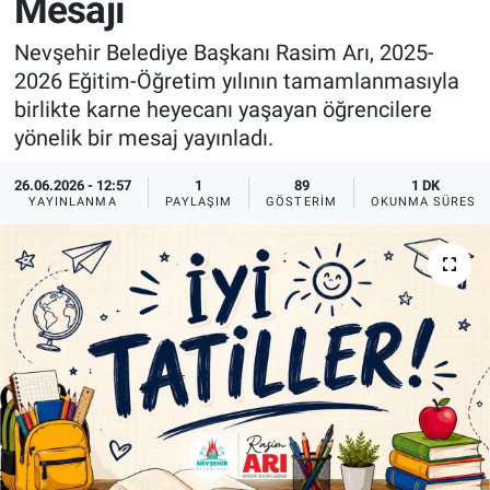
Mesajı
Sağlık
İlan - Duyuru- Mesaj
İlan - Duyuru- Mesaj
Nevşehir Belediye Başkanı Rasim Arı, 2025-
2026 Eğitim-Öğretim yılının tamamlanmasıyla
Yerel
Türkiye Gündemi
Türkiye Gündemi
birlikte karne heyecanı yaşayan öğrencilere
yönelik bir mesaj yayınladı.
Genel
Sizden Gelenler
Sizden Gelenler
26.06.2026 - 12:57
1
89
1 DK
YAYINLANMA
PAYLAŞIM
GÖSTERIM
OKUNMA SÜRESI
Asayiş
Yaşam
Sağlık
Eğitim
Kültür
3.Sayfa
Medya