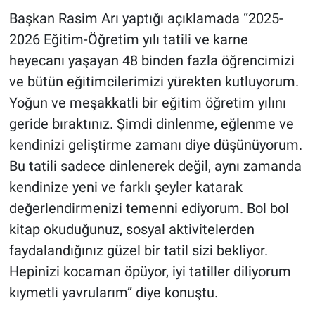
Genel
Başkan Rasim Arı yaptığı açıklamada “2025-
2026 Eğitim-Öğretim yılı tatili ve karne
Asayiş
heyecanı yaşayan 48 binden fazla öğrencimizi
Kültür - Sanat
ve bütün eğitimcilerimizi yürekten kutluyorum.
Yoğun ve meşakkatli bir eğitim öğretim yılını
Politika
geride bıraktınız. Şimdi dinlenme, eğlenme ve
kendinizi geliştirme zamanı diye düşünüyorum.
Magazin
Bu tatili sadece dinlenerek değil, aynı zamanda
Çevre
kendinize yeni ve farklı şeyler katarak
değerlendirmenizi temenni ediyorum. Bol bol
Haberde İnsan
kitap okuduğunuz, sosyal aktivitelerden
faydalandığınız güzel bir tatil sizi bekliyor.
Hepinizi kocaman öpüyor, iyi tatiller diliyorum
kıymetli yavrularım” diye konuştu.