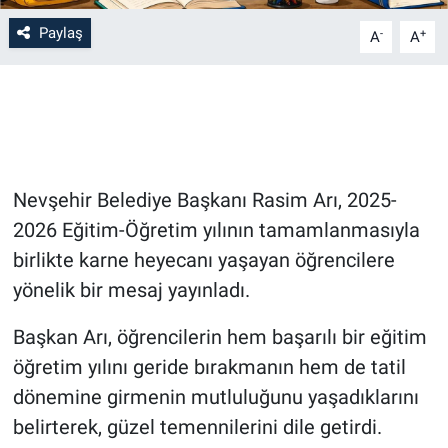
Paylaş
-
+
A
A
Bilim-Tek
Teknoloji
Röportaj
Nevşehir Belediye Başkanı Rasim Arı, 2025-
Kayseri
2026 Eğitim-Öğretim yılının tamamlanmasıyla
Niğde
birlikte karne heyecanı yaşayan öğrencilere
yönelik bir mesaj yayınladı.
Aksaray
Başkan Arı, öğrencilerin hem başarılı bir eğitim
Kırşehir
öğretim yılını geride bırakmanın hem de tatil
dönemine girmenin mutluluğunu yaşadıklarını
Yerel
belirterek, güzel temennilerini dile getirdi.