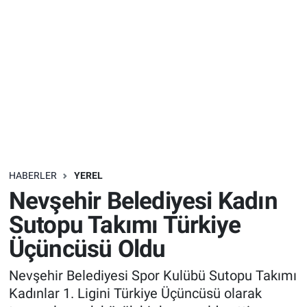
Sağlık
İlan - Duyuru- Mesaj
İlan - Duyuru- Mesaj
Yerel
Türkiye Gündemi
Türkiye Gündemi
Genel
Sizden Gelenler
Sizden Gelenler
Asayiş
Yaşam
Sağlık
HABERLER
YEREL
Nevşehir Belediyesi Kadın
Eğitim
Sutopu Takımı Türkiye
Kültür
Üçüncüsü Oldu
3.Sayfa
Nevşehir Belediyesi Spor Kulübü Sutopu Takımı
Kadınlar 1. Ligini Türkiye Üçüncüsü olarak
Medya