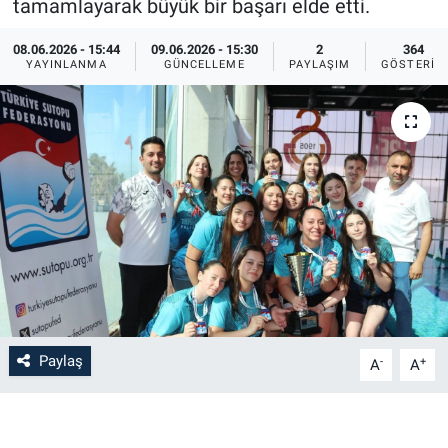
tamamlayarak büyük bir başarı elde etti.
Bilim-Tek
08.06.2026 - 15:44
09.06.2026 - 15:30
2
364
YAYINLANMA
GÜNCELLEME
PAYLAŞIM
GÖSTERIM
Teknoloji
Röportaj
Kayseri
Niğde
Aksaray
Kırşehir
Paylaş
-
+
A
A
Yerel