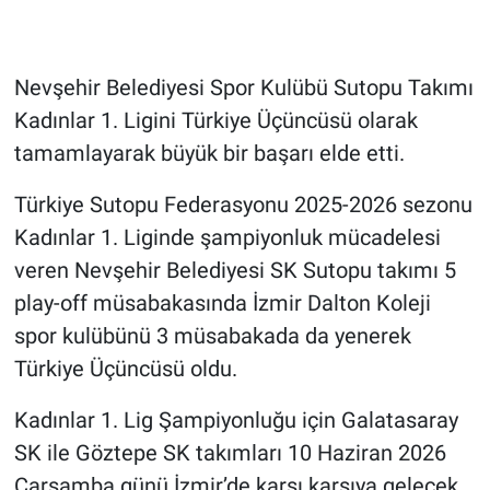
Genel
Asayiş
Nevşehir Belediyesi Spor Kulübü Sutopu Takımı
Kadınlar 1. Ligini Türkiye Üçüncüsü olarak
Kültür - Sanat
tamamlayarak büyük bir başarı elde etti.
Politika
Türkiye Sutopu Federasyonu 2025-2026 sezonu
Magazin
Kadınlar 1. Liginde şampiyonluk mücadelesi
veren Nevşehir Belediyesi SK Sutopu takımı 5
Çevre
play-off müsabakasında İzmir Dalton Koleji
spor kulübünü 3 müsabakada da yenerek
Haberde İnsan
Türkiye Üçüncüsü oldu.
Kadınlar 1. Lig Şampiyonluğu için Galatasaray
SK ile Göztepe SK takımları 10 Haziran 2026
Çarşamba günü İzmir’de karşı karşıya gelecek.