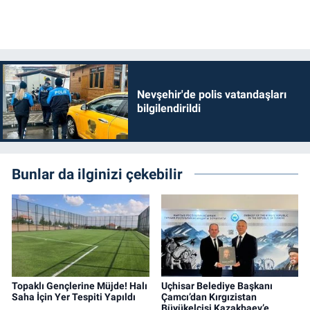
Nevşehir'de polis vatandaşları
bilgilendirildi
Bunlar da ilginizi çekebilir
Topaklı Gençlerine Müjde! Halı
Uçhisar Belediye Başkanı
Saha İçin Yer Tespiti Yapıldı
Çamcı’dan Kırgızistan
Büyükelçisi Kazakbaev’e