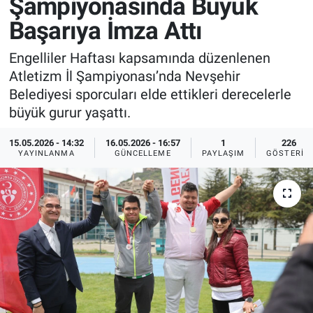
Şampiyonasında Büyük
Başarıya İmza Attı
Sağlık
İlan - Duyuru- Mesaj
İlan - Duyuru- Mesaj
Engelliler Haftası kapsamında düzenlenen
Yerel
Türkiye Gündemi
Türkiye Gündemi
Atletizm İl Şampiyonası’nda Nevşehir
Belediyesi sporcuları elde ettikleri derecelerle
Genel
Sizden Gelenler
Sizden Gelenler
büyük gurur yaşattı.
Asayiş
Yaşam
15.05.2026 - 14:32
16.05.2026 - 16:57
1
226
YAYINLANMA
GÜNCELLEME
PAYLAŞIM
GÖSTERIM
Sağlık
Eğitim
Kültür
3.Sayfa
Medya