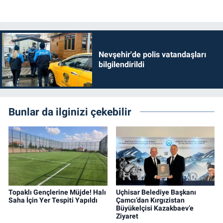
Nevşehir'de polis vatandaşları
bilgilendirildi
Bunlar da ilginizi çekebilir
Topaklı Gençlerine Müjde! Halı
Uçhisar Belediye Başkanı
Saha İçin Yer Tespiti Yapıldı
Çamcı’dan Kırgızistan
Büyükelçisi Kazakbaev’e
Ziyaret