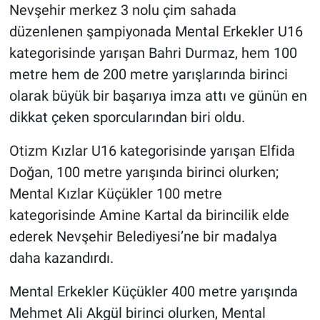
Genel
Nevşehir merkez 3 nolu çim sahada
düzenlenen şampiyonada Mental Erkekler U16
Asayiş
kategorisinde yarışan Bahri Durmaz, hem 100
metre hem de 200 metre yarışlarında birinci
Kültür - Sanat
olarak büyük bir başarıya imza attı ve günün en
Politika
dikkat çeken sporcularından biri oldu.
Otizm Kızlar U16 kategorisinde yarışan Elfida
Magazin
Doğan, 100 metre yarışında birinci olurken;
Çevre
Mental Kızlar Küçükler 100 metre
kategorisinde Amine Kartal da birincilik elde
Haberde İnsan
ederek Nevşehir Belediyesi’ne bir madalya
daha kazandırdı.
Mental Erkekler Küçükler 400 metre yarışında
Mehmet Ali Akgül birinci olurken, Mental