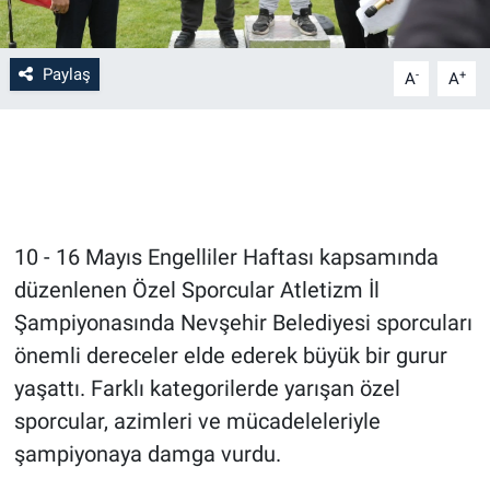
Bilim-Tek
Paylaş
-
+
A
A
Teknoloji
Röportaj
Kayseri
10 - 16 Mayıs Engelliler Haftası kapsamında
Niğde
düzenlenen Özel Sporcular Atletizm İl
Şampiyonasında Nevşehir Belediyesi sporcuları
Aksaray
önemli dereceler elde ederek büyük bir gurur
yaşattı. Farklı kategorilerde yarışan özel
Kırşehir
sporcular, azimleri ve mücadeleleriyle
Yerel
şampiyonaya damga vurdu.