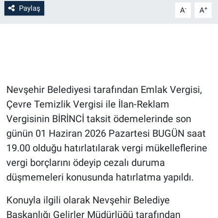
Genel
Paylaş
-
+
A
A
Asayiş
Kültür - Sanat
Politika
Nevşehir Belediyesi tarafından Emlak Vergisi,
Magazin
Çevre Temizlik Vergisi ile İlan-Reklam
Vergisinin BİRİNCİ taksit ödemelerinde son
Çevre
günün 01 Haziran 2026 Pazartesi BUGÜN saat
19.00 olduğu hatırlatılarak vergi mükelleflerine
Haberde İnsan
vergi borçlarını ödeyip cezalı duruma
düşmemeleri konusunda hatırlatma yapıldı.
Konuyla ilgili olarak Nevşehir Belediye
Başkanlığı Gelirler Müdürlüğü tarafından