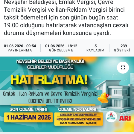
Nevşehir Belediyesi, Emlak Vergisi, Çevre
Temizlik Vergisi ve İlan-Reklam Vergisi birinci
Bilim-Tek
taksit ödemeleri için son günün bugün saat
19.00 olduğunu hatırlatarak vatandaşları cezalı
Teknoloji
duruma düşmemeleri konusunda uyardı.
Röportaj
01.06.2026 - 09:54
01.06.2026 - 18:12
5
239
YAYINLANMA
GÜNCELLEME
PAYLAŞIM
GÖSTERIM
Kayseri
Niğde
Aksaray
Kırşehir
Yerel