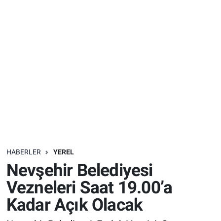
Sağlık
İlan - Duyuru- Mesaj
İlan - Duyuru- Mesaj
Yerel
Türkiye Gündemi
Türkiye Gündemi
Genel
Sizden Gelenler
Sizden Gelenler
Asayiş
Yaşam
Sağlık
Eğitim
HABERLER
YEREL
Nevşehir Belediyesi
Kültür
Vezneleri Saat 19.00’a
3.Sayfa
Kadar Açık Olacak
Medya