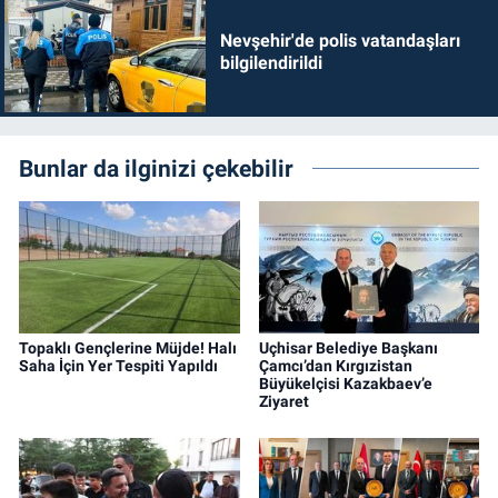
Nevşehir'de polis vatandaşları
bilgilendirildi
Bunlar da ilginizi çekebilir
Topaklı Gençlerine Müjde! Halı
Uçhisar Belediye Başkanı
Saha İçin Yer Tespiti Yapıldı
Çamcı’dan Kırgızistan
Büyükelçisi Kazakbaev’e
Ziyaret