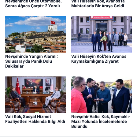
Nevşehir'de Önce Otomobile,
Vali Hüseyin Kök, Avanos'ta
Sonra Ağaca Çarptı: 2 Yaralı
Muhtarlarla Bir Araya Geldi
Nevşehir'de Yangın Alarmı:
Vali Hüseyin Kök'ten Avanos
Sulusaray'da Panik Dolu
Kaymakamlığına Ziyaret
Dakikalar
Vali Kök, Sosyal Hizmet
Nevşehir Valisi Kök, Kaymaklı-
Faaliyetleri Hakkında Bilgi Aldı
Mazı Yolunda İncelemelerde
Bulundu