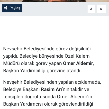
Paylaş
-
+
A
A
Bilim-Tek
Teknoloji
Röportaj
Nevşehir Belediyesi’nde görev değişikliği
Kayseri
yapıldı. Belediye bünyesinde Özel Kalem
Niğde
Müdürü olarak görev yapan
Ömer Aldemir
,
Başkan Yardımcılığı görevine atandı.
Aksaray
Nevşehir Belediyesi’nden yapılan açıklamada,
Kırşehir
Belediye Başkanı
Rasim Arı
’nın takdir ve
tensipleri doğrultusunda Ömer Aldemir’in
Yerel
Başkan Yardımcısı olarak görevlendirildiği