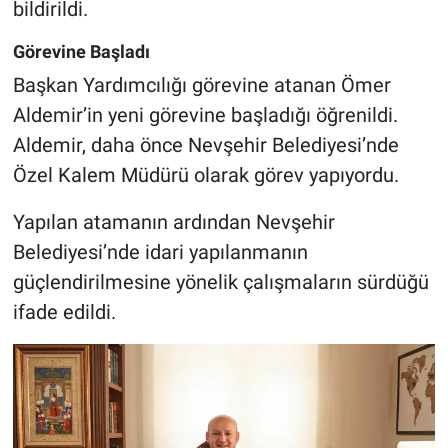
bildirildi.
Genel
Görevine Başladı
Asayiş
Başkan Yardımcılığı görevine atanan Ömer
Kültür - Sanat
Aldemir’in yeni görevine başladığı öğrenildi.
Aldemir, daha önce Nevşehir Belediyesi’nde
Politika
Özel Kalem Müdürü olarak görev yapıyordu.
Magazin
Yapılan atamanın ardından Nevşehir
Belediyesi’nde idari yapılanmanın
Çevre
güçlendirilmesine yönelik çalışmaların sürdüğü
ifade edildi.
Haberde İnsan