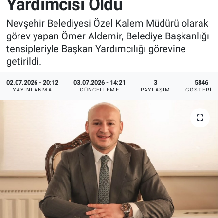
Yardımcısı Oldu
Sağlık
İlan - Duyuru- Mesaj
İlan - Duyuru- Mesaj
Nevşehir Belediyesi Özel Kalem Müdürü olarak
görev yapan Ömer Aldemir, Belediye Başkanlığı
Yerel
Türkiye Gündemi
Türkiye Gündemi
tensipleriyle Başkan Yardımcılığı görevine
getirildi.
Genel
Sizden Gelenler
Sizden Gelenler
02.07.2026 - 20:12
03.07.2026 - 14:21
3
5846
YAYINLANMA
GÜNCELLEME
PAYLAŞIM
GÖSTERIM
Asayiş
Yaşam
Sağlık
Eğitim
Kültür
3.Sayfa
Medya