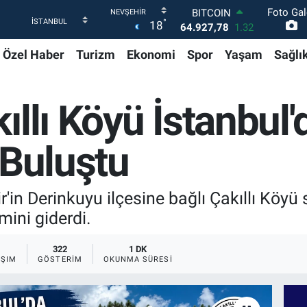
Foto Gal
DOLAR
°
18
47,5894
0.08
EURO
Özel Haber
Turizm
Ekonomi
Spor
Yaşam
Sağlı
55,0398
-0.02
STERLİN
64,1581
0.16
GRAM ALTIN
ıllı Köyü İstanbul'
6508.83
4.44
BİST100
13.703
11
 Buluştu
BITCOIN
64.927,78
1.32
in Derinkuyu ilçesine bağlı Çakıllı Köyü s
mini giderdi.
322
1 DK
AŞIM
GÖSTERIM
OKUNMA SÜRESI