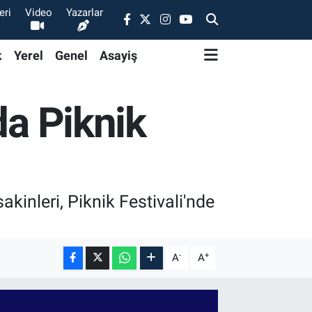
eri
Video
Yazarlar
k
Yerel
Genel
Asayiş
da Piknik
akinleri, Piknik Festivali'nde
-
+
A
A