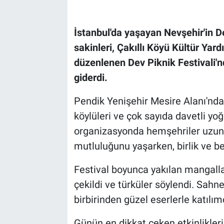
Bilim-Tek
İstanbul'da yaşayan Nevşehir'in De
sakinleri, Çakıllı Köyü Kültür Ya
Teknoloji
düzenlenen Dev Piknik Festivali'n
Röportaj
giderdi.
Pendik Yenişehir Mesire Alanı'nda 
Kayseri
köylüleri ve çok sayıda davetli yoğ
Niğde
organizasyonda hemşehriler uzun 
mutluluğunu yaşarken, birlik ve ber
Aksaray
Festival boyunca yakılan mangallar
Kırşehir
çekildi ve türküler söylendi. Sahn
birbirinden güzel eserlerle katılımc
Yerel
Günün en dikkat çeken etkinliklerin