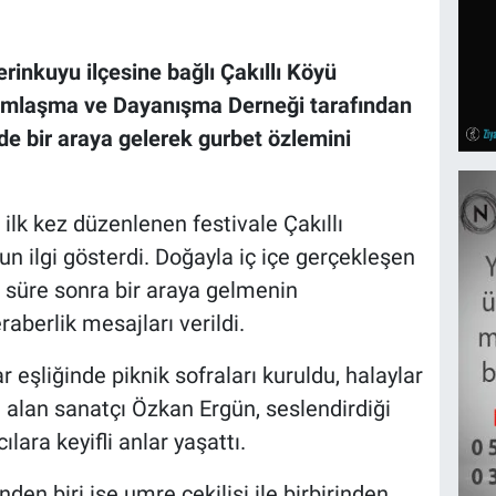
rinkuyu ilçesine bağlı Çakıllı Köyü
rdımlaşma ve Dayanışma Derneği tarafından
de bir araya gelerek gurbet özlemini
ilk kez düzenlenen festivale Çakıllı
un ilgi gösterdi. Doğayla iç içe gerçekleşen
süre sonra bir araya gelmenin
aberlik mesajları verildi.
 eşliğinde piknik sofraları kuruldu, halaylar
e alan sanatçı Özkan Ergün, seslendirdiği
ılara keyifli anlar yaşattı.
den biri ise umre çekilişi ile birbirinden