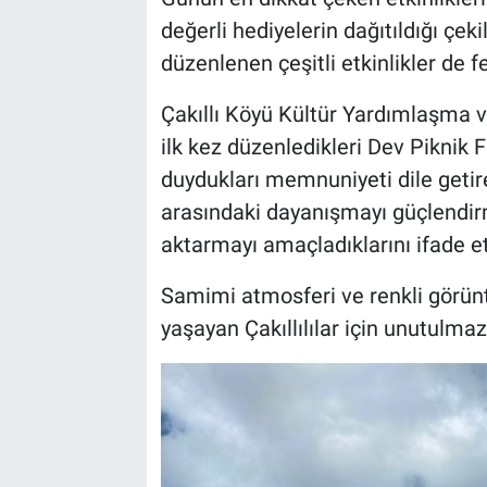
Genel
değerli hediyelerin dağıtıldığı çeki
düzenlenen çeşitli etkinlikler de fe
Asayiş
Çakıllı Köyü Kültür Yardımlaşma ve
Kültür - Sanat
ilk kez düzenledikleri Dev Piknik F
Politika
duydukları memnuniyeti dile getir
arasındaki dayanışmayı güçlendirm
Magazin
aktarmayı amaçladıklarını ifade et
Çevre
Samimi atmosferi ve renkli görüntü
yaşayan Çakıllılılar için unutulma
Haberde İnsan