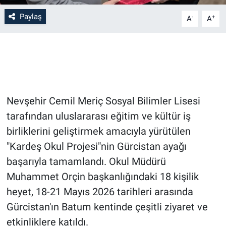
Paylaş
-
+
A
A
Bilim-Tek
Teknoloji
Röportaj
Nevşehir Cemil Meriç Sosyal Bilimler Lisesi
Kayseri
tarafından uluslararası eğitim ve kültür iş
Niğde
birliklerini geliştirmek amacıyla yürütülen
"Kardeş Okul Projesi"nin Gürcistan ayağı
Aksaray
başarıyla tamamlandı. Okul Müdürü
Muhammet Orçin başkanlığındaki 18 kişilik
Kırşehir
heyet, 18-21 Mayıs 2026 tarihleri arasında
Yerel
Gürcistan'ın Batum kentinde çeşitli ziyaret ve
etkinliklere katıldı.