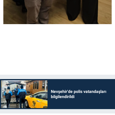
Nevşehir'de polis vatandaşları
bilgilendirildi