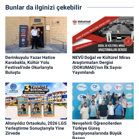
Bunlar da ilginizi çekebilir
Derinkuyulu Yazar Hatice
NEVÜ Doğal ve Kültürel Miras
Karabakla, Kültür Yolu
Araştırmaları Dergisi
Festivali'nde Okurlarıyla
(DOKUMAD)'nın İlk Sayısı
Buluştu
Yayımlandı
Altınyıldız Ortaokulu, 2026 LGS
Nevşehirli Öğrencilerden
Yerleştirme Sonuçlarıyla Yine
Türkiye Güreş
Zirvede
Şampiyonalarında Büyük
Başarı