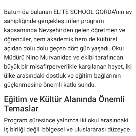
Genel
Batum'da bulunan ELITE SCHOOL GORDA'nın ev
Asayiş
sahipliğinde gerçekleştirilen program
kapsamında Nevşehir'den gelen öğretmen ve
Kültür - Sanat
öğrenciler, hem akademik hem de kültürel
açıdan dolu dolu geçen dört gün yaşadı. Okul
Politika
Müdürü Nino Murvanidze ve ekibi tarafından
Magazin
büyük bir misafirperverlikle karşılanan heyet, iki
ülke arasındaki dostluk ve eğitim bağlarının
Çevre
güçlenmesine önemli katkı sundu.
Haberde İnsan
Eğitim ve Kültür Alanında Önemli
Temaslar
Program süresince yalnızca iki okul arasındaki
iş birliği değil, bölgesel ve uluslararası düzeyde