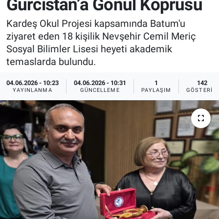
Gürcistan’a Gönül Köprüsü
Sağlık
İlan - Duyuru- Mesaj
İlan - Duyuru- Mesaj
Kardeş Okul Projesi kapsamında Batum'u
ziyaret eden 18 kişilik Nevşehir Cemil Meriç
Yerel
Türkiye Gündemi
Türkiye Gündemi
Sosyal Bilimler Lisesi heyeti akademik
temaslarda bulundu.
Genel
Sizden Gelenler
Sizden Gelenler
04.06.2026 - 10:23
04.06.2026 - 10:31
1
142
YAYINLANMA
GÜNCELLEME
PAYLAŞIM
GÖSTERIM
Asayiş
Yaşam
Sağlık
Eğitim
Kültür
3.Sayfa
Medya