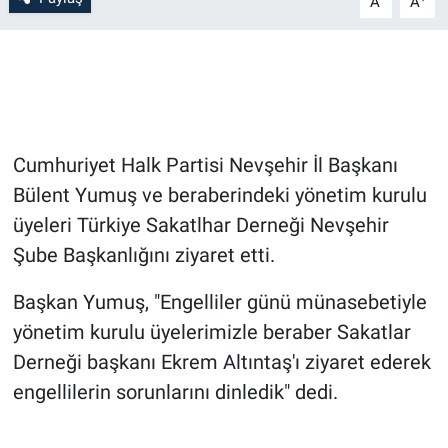
A
A
Bilim-Tek
Teknoloji
Röportaj
Cumhuriyet Halk Partisi Nevşehir İl Başkanı
Bülent Yumuş ve beraberindeki yönetim kurulu
Kayseri
üyeleri Türkiye Sakatlhar Derneği Nevşehir
Niğde
Şube Başkanlığını ziyaret etti.
Başkan Yumuş, "Engelliler günü münasebetiyle
Aksaray
yönetim kurulu üyelerimizle beraber Sakatlar
Kırşehir
Derneği başkanı Ekrem Altıntaş'ı ziyaret ederek
engellilerin sorunlarını dinledik" dedi.
Yerel