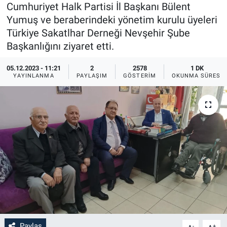
Cumhuriyet Halk Partisi İl Başkanı Bülent
Sağlık
İlan - Duyuru- Mesaj
İlan - Duyuru- Mesaj
Yumuş ve beraberindeki yönetim kurulu üyeleri
Türkiye Sakatlhar Derneği Nevşehir Şube
Yerel
Türkiye Gündemi
Türkiye Gündemi
Başkanlığını ziyaret etti.
05.12.2023 - 11:21
2
2578
1 DK
Genel
Sizden Gelenler
Sizden Gelenler
YAYINLANMA
PAYLAŞIM
GÖSTERIM
OKUNMA SÜRESI
Asayiş
Yaşam
Sağlık
Eğitim
Kültür
3.Sayfa
Medya
Paylaş
-
+