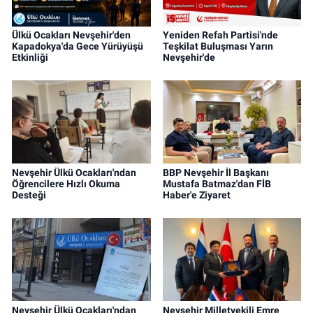
Ülkü Ocakları Nevşehir'den
Yeniden Refah Partisi'nde
Kapadokya'da Gece Yürüyüşü
Teşkilat Buluşması Yarın
Etkinliği
Nevşehir'de
Nevşehir Ülkü Ocakları'ndan
BBP Nevşehir İl Başkanı
Öğrencilere Hızlı Okuma
Mustafa Batmaz'dan FİB
Desteği
Haber'e Ziyaret
Nevşehir Ülkü Ocakları'ndan
Nevşehir Milletvekili Emre