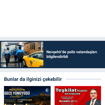
Genel
Asayiş
Kültür - Sanat
Politika
Magazin
Nevşehir'de polis vatandaşları
bilgilendirildi
Çevre
Haberde İnsan
Bunlar da ilginizi çekebilir