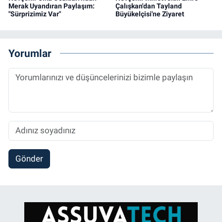
Merak Uyandıran Paylaşım:
Çalışkan'dan Tayland
"Sürprizimiz Var"
Büyükelçisi'ne Ziyaret
Yorumlar
Gönder