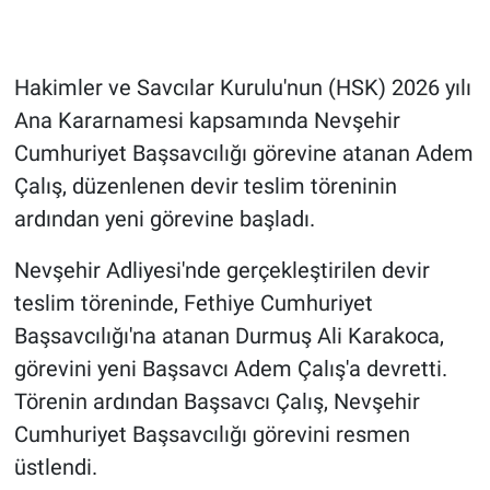
Genel
Asayiş
Hakimler ve Savcılar Kurulu'nun (HSK) 2026 yılı
Ana Kararnamesi kapsamında Nevşehir
Kültür - Sanat
Cumhuriyet Başsavcılığı görevine atanan Adem
Politika
Çalış, düzenlenen devir teslim töreninin
ardından yeni görevine başladı.
Magazin
Nevşehir Adliyesi'nde gerçekleştirilen devir
Çevre
teslim töreninde, Fethiye Cumhuriyet
Başsavcılığı'na atanan Durmuş Ali Karakoca,
Haberde İnsan
görevini yeni Başsavcı Adem Çalış'a devretti.
Törenin ardından Başsavcı Çalış, Nevşehir
Cumhuriyet Başsavcılığı görevini resmen
üstlendi.