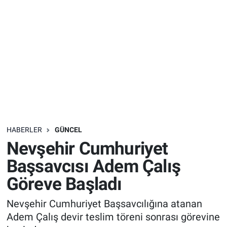
Sağlık
İlan - Duyuru- Mesaj
İlan - Duyuru- Mesaj
Yerel
Türkiye Gündemi
Türkiye Gündemi
Genel
Sizden Gelenler
Sizden Gelenler
Asayiş
Yaşam
Sağlık
HABERLER
GÜNCEL
Nevşehir Cumhuriyet
Eğitim
Başsavcısı Adem Çalış
Kültür
Göreve Başladı
3.Sayfa
Nevşehir Cumhuriyet Başsavcılığına atanan
Adem Çalış devir teslim töreni sonrası görevine
Medya