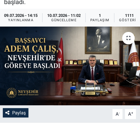
başladı.
Bilim-Tek
09.07.2026 - 14:15
10.07.2026 - 11:02
1
1111
YAYINLANMA
GÜNCELLEME
PAYLAŞIM
GÖSTERIM
Teknoloji
Röportaj
Kayseri
Niğde
Aksaray
Kırşehir
Paylaş
-
+
A
A
Yerel