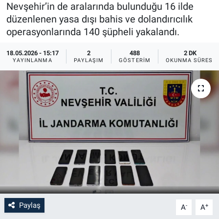
Nevşehir’in de aralarında bulunduğu 16 ilde
Sağlık
İlan - Duyuru- Mesaj
İlan - Duyuru- Mesaj
düzenlenen yasa dışı bahis ve dolandırıcılık
operasyonlarında 140 şüpheli yakalandı.
Yerel
Türkiye Gündemi
Türkiye Gündemi
18.05.2026 - 15:17
2
488
2 DK
YAYINLANMA
PAYLAŞIM
GÖSTERIM
OKUNMA SÜRESI
Genel
Sizden Gelenler
Sizden Gelenler
Asayiş
Yaşam
Sağlık
Eğitim
Kültür
3.Sayfa
Paylaş
-
+
A
A
Medya