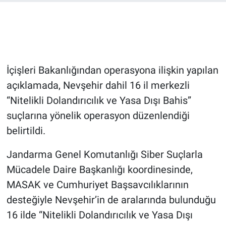
Bilim-Tek
Teknoloji
İçişleri Bakanlığından operasyona ilişkin yapılan
Röportaj
açıklamada, Nevşehir dahil 16 il merkezli
“Nitelikli Dolandırıcılık ve Yasa Dışı Bahis”
Kayseri
suçlarına yönelik operasyon düzenlendiği
Niğde
belirtildi.
Aksaray
Jandarma Genel Komutanlığı Siber Suçlarla
Mücadele Daire Başkanlığı koordinesinde,
Kırşehir
MASAK ve Cumhuriyet Başsavcılıklarının
desteğiyle Nevşehir’in de aralarında bulunduğu
Yerel
16 ilde “Nitelikli Dolandırıcılık ve Yasa Dışı