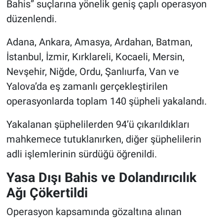
Bahis” suçlarına yönelik geniş çaplı operasyon
Genel
düzenlendi.
Asayiş
Adana, Ankara, Amasya, Ardahan, Batman,
Kültür - Sanat
İstanbul, İzmir, Kırklareli, Kocaeli, Mersin,
Nevşehir, Niğde, Ordu, Şanlıurfa, Van ve
Politika
Yalova’da eş zamanlı gerçekleştirilen
operasyonlarda toplam 140 şüpheli yakalandı.
Magazin
Yakalanan şüphelilerden 94’ü çıkarıldıkları
Çevre
mahkemece tutuklanırken, diğer şüphelilerin
adli işlemlerinin sürdüğü öğrenildi.
Haberde İnsan
Yasa Dışı Bahis ve Dolandırıcılık
Ağı Çökertildi
Operasyon kapsamında gözaltına alınan