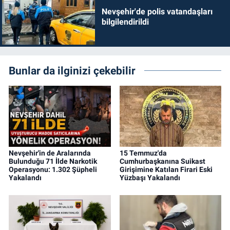
Nevşehir'de polis vatandaşları
bilgilendirildi
Bunlar da ilginizi çekebilir
Nevşehir'in de Aralarında
15 Temmuz'da
Bulunduğu 71 İlde Narkotik
Cumhurbaşkanına Suikast
Operasyonu: 1.302 Şüpheli
Girişimine Katılan Firari Eski
Yakalandı
Yüzbaşı Yakalandı