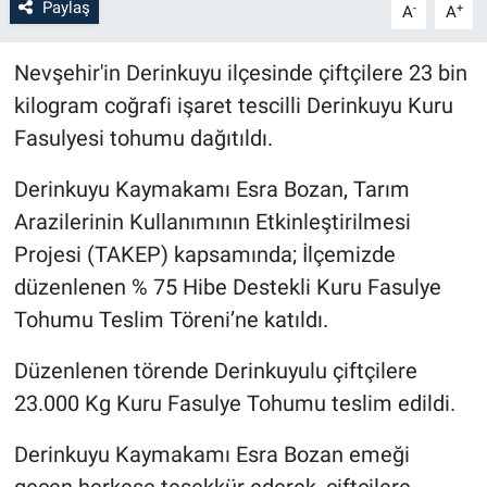
Paylaş
-
+
A
A
Bilim-Tek
Nevşehir'in Derinkuyu ilçesinde çiftçilere 23 bin
kilogram coğrafi işaret tescilli Derinkuyu Kuru
Teknoloji
Fasulyesi tohumu dağıtıldı.
Röportaj
Derinkuyu Kaymakamı Esra Bozan, Tarım
Kayseri
Arazilerinin Kullanımının Etkinleştirilmesi
Projesi (TAKEP) kapsamında; İlçemizde
Niğde
düzenlenen % 75 Hibe Destekli Kuru Fasulye
Tohumu Teslim Töreni’ne katıldı.
Aksaray
Düzenlenen törende Derinkuyulu çiftçilere
Kırşehir
23.000 Kg Kuru Fasulye Tohumu teslim edildi.
Yerel
Derinkuyu Kaymakamı Esra Bozan emeği
geçen herkese teşekkür ederek, çiftçilere