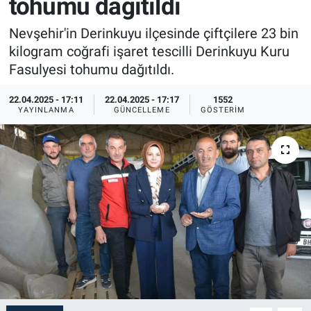
tohumu dağıtıldı
Sağlık
İlan - Duyuru- Mesaj
İlan - Duyuru- Mesaj
Nevşehir'in Derinkuyu ilçesinde çiftçilere 23 bin
kilogram coğrafi işaret tescilli Derinkuyu Kuru
Yerel
Türkiye Gündemi
Türkiye Gündemi
Fasulyesi tohumu dağıtıldı.
Genel
Sizden Gelenler
Sizden Gelenler
22.04.2025 - 17:11
22.04.2025 - 17:17
1552
YAYINLANMA
GÜNCELLEME
GÖSTERIM
Asayiş
Yaşam
Sağlık
Eğitim
Kültür
3.Sayfa
Medya