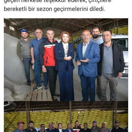
Genel
bereketli bir sezon geçirmelerini diledi.
Asayiş
Kültür - Sanat
Politika
Magazin
Çevre
Haberde İnsan