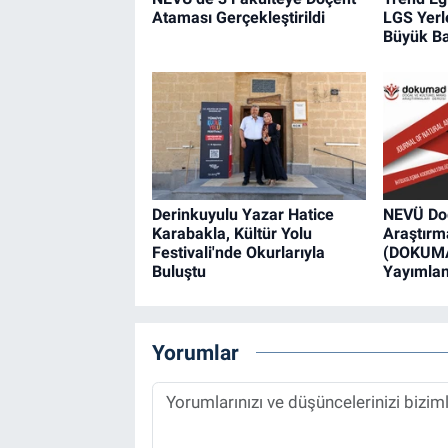
Ataması Gerçekleştirildi
LGS Yerl
Büyük Ba
Derinkuyulu Yazar Hatice
NEVÜ Doğ
Karabakla, Kültür Yolu
Araştırma
Festivali'nde Okurlarıyla
(DOKUMAD
Buluştu
Yayımlan
Yorumlar