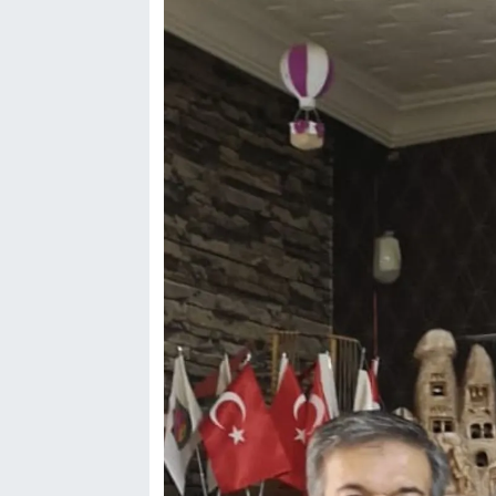
Genel
Asayiş
Kültür - Sanat
Politika
Magazin
Çevre
Haberde İnsan