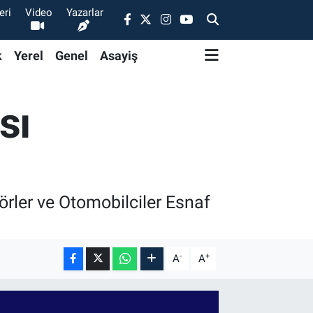
eri
Video
Yazarlar
k
Yerel
Genel
Asayiş
sı
rler ve Otomobilciler Esnaf
-
+
A
A