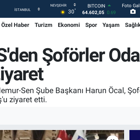
Foto Gal
DOLAR
°
30
47,5986
0.06
EURO
Özel Haber
Turizm
Ekonomi
Spor
Yaşam
Sağlı
55,0700
0.1
STERLİN
64,2438
0.21
GRAM ALTIN
'den Şoförler Oda
6513.94
0.32
BİST100
13.768
48
iyaret
BITCOIN
64.602,05
0.69
Memur-Sen Şube Başkanı Harun Öcal, Şofö
 ziyaret etti.