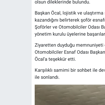
olsun dileklerinde bulundu.
Bilim-Tek
Başkan Öcal, lojistik ve ulaştır
kazandığını belirterek şoför esnaf
Teknoloji
Şoförler ve Otomobilciler Odası B
yönetim kurulu üyelerine başarılar 
Röportaj
Ziyaretten duyduğu memnuniyeti d
Kayseri
Otomobilciler Esnaf Odası Başkan
Öcal'a teşekkür etti.
Niğde
Karşılıklı samimi bir sohbet ile d
Aksaray
ile sonlandı.
Kırşehir
Yerel