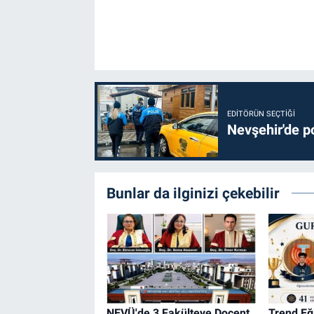
EDITÖRÜN SEÇTIĞI
Nevşehir'de po
Bunlar da ilginizi çekebilir
NEVÜ'de 3 Fakülteye Doçent
Trend E