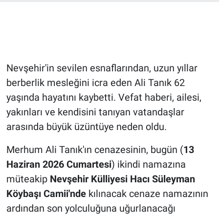
Bilim-Tek
Teknoloji
Nevşehir'in sevilen esnaflarından, uzun yıllar
Röportaj
berberlik mesleğini icra eden Ali Tanık 62
yaşında hayatını kaybetti. Vefat haberi, ailesi,
Kayseri
yakınları ve kendisini tanıyan vatandaşlar
Niğde
arasında büyük üzüntüye neden oldu.
Aksaray
Merhum Ali Tanık'ın cenazesinin, bugün (
13
Haziran 2026 Cumartesi
) ikindi namazına
Kırşehir
müteakip
Nevşehir Külliyesi Hacı Süleyman
Köybaşı Camii'nde
kılınacak cenaze namazının
Yerel
ardından son yolculuğuna uğurlanacağı