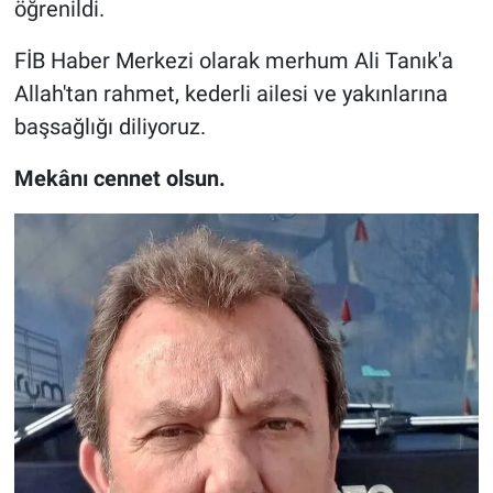
öğrenildi.
Genel
FİB Haber Merkezi olarak merhum Ali Tanık'a
Asayiş
Allah'tan rahmet, kederli ailesi ve yakınlarına
Kültür - Sanat
başsağlığı diliyoruz.
Mekânı cennet olsun.
Politika
Magazin
Çevre
Haberde İnsan