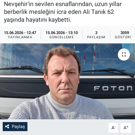
Nevşehir'in sevilen esnaflarından, uzun yıllar
Sağlık
İlan - Duyuru- Mesaj
İlan - Duyuru- Mesaj
berberlik mesleğini icra eden Ali Tanık 62
yaşında hayatını kaybetti.
Yerel
Türkiye Gündemi
Türkiye Gündemi
15.06.2026 - 12:47
15.06.2026 - 13:10
3
3059
YAYINLANMA
GÜNCELLEME
PAYLAŞIM
GÖSTERIM
Genel
Sizden Gelenler
Sizden Gelenler
Asayiş
Yaşam
Sağlık
Eğitim
Kültür
3.Sayfa
Paylaş
-
+
A
A
Medya