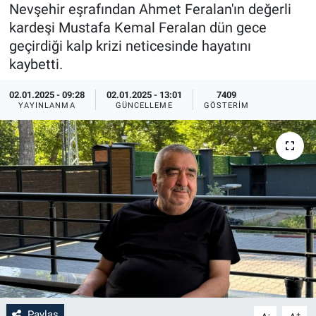
Nevşehir eşrafından Ahmet Feralan'ın değerli
Sağlık
İlan - Duyuru- Mesaj
İlan - Duyuru- Mesaj
kardeşi Mustafa Kemal Feralan dün gece
geçirdiği kalp krizi neticesinde hayatını
Yerel
Türkiye Gündemi
Türkiye Gündemi
kaybetti.
02.01.2025 - 09:28
02.01.2025 - 13:01
7409
Genel
Sizden Gelenler
Sizden Gelenler
YAYINLANMA
GÜNCELLEME
GÖSTERIM
Asayiş
Yaşam
Sağlık
Eğitim
Kültür
3.Sayfa
Medya
Paylaş
-
+