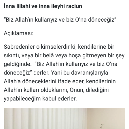
Genel
İnna lillahi ve inna ileyhi raciun
Asayiş
“Biz Allah’ın kullarıyız ve biz O’na döneceğiz”
Kültür - Sanat
Açıklaması:
Sabredenler o kimselerdir ki, kendilerine bir
Politika
sıkıntı, veya bir belâ veya hoşa gitmeyen bir şey
Magazin
geldiğinde: “Biz Allah’ın kullarıyız ve biz O’na
döneceğiz” derler. Yani bu davranışlarıyla
Çevre
Allah’a döneceklerini ifade eder, kendilerinin
Allah’ın kulları olduklarını, Onun, dilediğini
Haberde İnsan
yapabileceğim kabul ederler.