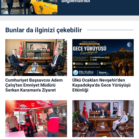
bilgilendirildi
Bunlar da ilginizi çekebilir
Cumhuriyet Başsavcısı Adem
Ülkü Ocakları Nevşehir'den
Çalış'tan Emniyet Müdürü
Kapadokya'da Gece Yürüyüşü
Serkan Karaman'a Ziyaret
Etkinliği