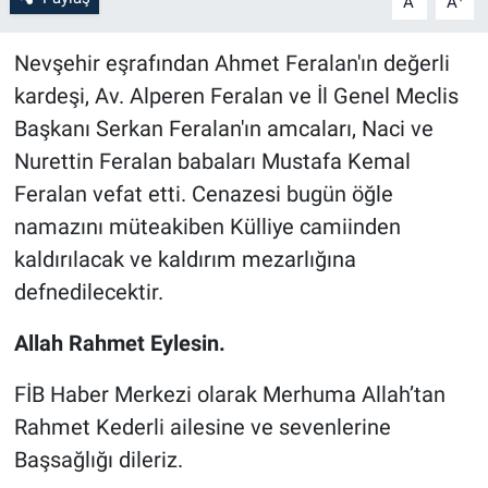
A
A
Bilim-Tek
Nevşehir eşrafından Ahmet Feralan'ın değerli
kardeşi, Av. Alperen Feralan ve İl Genel Meclis
Teknoloji
Başkanı Serkan Feralan'ın amcaları, Naci ve
Nurettin Feralan babaları Mustafa Kemal
Röportaj
Feralan vefat etti. Cenazesi bugün öğle
Kayseri
namazını müteakiben Külliye camiinden
kaldırılacak ve kaldırım mezarlığına
Niğde
defnedilecektir.
Aksaray
Allah Rahmet Eylesin.
Kırşehir
FİB Haber Merkezi olarak Merhuma Allah’tan
Rahmet Kederli ailesine ve sevenlerine
Yerel
Başsağlığı dileriz.