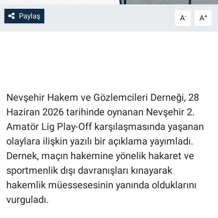
Paylaş
-
+
A
A
Bilim-Tek
Teknoloji
Röportaj
Nevşehir Hakem ve Gözlemcileri Derneği, 28
Kayseri
Haziran 2026 tarihinde oynanan Nevşehir 2.
Niğde
Amatör Lig Play-Off karşılaşmasında yaşanan
olaylara ilişkin yazılı bir açıklama yayımladı.
Aksaray
Dernek, maçın hakemine yönelik hakaret ve
sportmenlik dışı davranışları kınayarak
Kırşehir
hakemlik müessesesinin yanında olduklarını
Yerel
vurguladı.