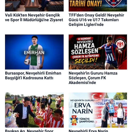
Vali Kök'ten Nevşehir Gençlik
TFF'den Onay Geldi! Nevşehir
ve Spor İl Müdürlüğü'ne Ziyaret
Gücü U16 ve U17 Takımları
Gelişim Ligleri'nde
Bursaspor, Nevşehirli Emirhan
Nevşehir'in Gururu Hamza
Başyiğit'i Kadrosuna Kattı
Sözleşen, Çorum FK
Akademisi'nde
Başkan Arı, Nevşehir Spor
Nevşehirli Erva Narin