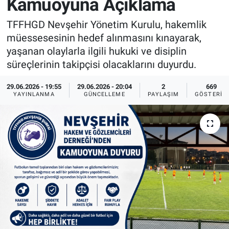
Kamuoyuna Açıklama
Sağlık
İlan - Duyuru- Mesaj
İlan - Duyuru- Mesaj
TFFHGD Nevşehir Yönetim Kurulu, hakemlik
müessesesinin hedef alınmasını kınayarak,
Yerel
Türkiye Gündemi
Türkiye Gündemi
yaşanan olaylarla ilgili hukuki ve disiplin
süreçlerinin takipçisi olacaklarını duyurdu.
Genel
Sizden Gelenler
Sizden Gelenler
29.06.2026 - 19:55
29.06.2026 - 20:04
2
669
YAYINLANMA
GÜNCELLEME
PAYLAŞIM
GÖSTERIM
Asayiş
Yaşam
Sağlık
Eğitim
Kültür
3.Sayfa
Medya