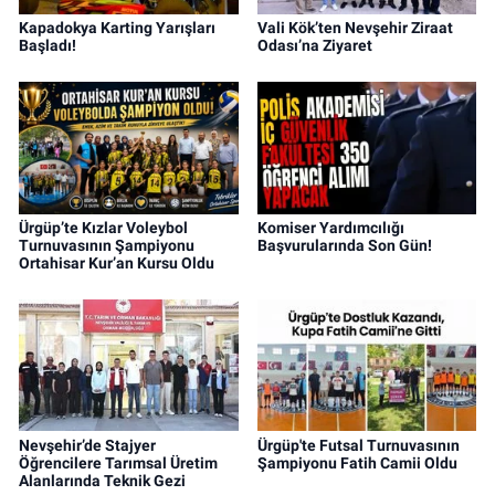
Kapadokya Karting Yarışları
Vali Kök’ten Nevşehir Ziraat
Başladı!
Odası’na Ziyaret
Ürgüp’te Kızlar Voleybol
Komiser Yardımcılığı
Turnuvasının Şampiyonu
Başvurularında Son Gün!
Ortahisar Kur’an Kursu Oldu
Nevşehir’de Stajyer
Ürgüp'te Futsal Turnuvasının
Öğrencilere Tarımsal Üretim
Şampiyonu Fatih Camii Oldu
Alanlarında Teknik Gezi