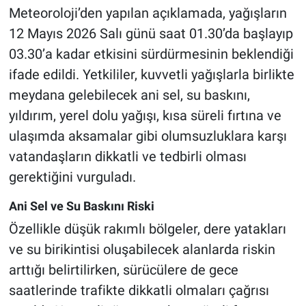
Genel
Meteoroloji’den yapılan açıklamada, yağışların
12 Mayıs 2026 Salı günü saat 01.30’da başlayıp
Asayiş
03.30’a kadar etkisini sürdürmesinin beklendiği
ifade edildi. Yetkililer, kuvvetli yağışlarla birlikte
Kültür - Sanat
meydana gelebilecek ani sel, su baskını,
Politika
yıldırım, yerel dolu yağışı, kısa süreli fırtına ve
ulaşımda aksamalar gibi olumsuzluklara karşı
Magazin
vatandaşların dikkatli ve tedbirli olması
gerektiğini vurguladı.
Çevre
Ani Sel ve Su Baskını Riski
Haberde İnsan
Özellikle düşük rakımlı bölgeler, dere yatakları
ve su birikintisi oluşabilecek alanlarda riskin
arttığı belirtilirken, sürücülere de gece
saatlerinde trafikte dikkatli olmaları çağrısı