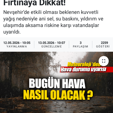
Fırtınaya Dikkat!
Sağlık
İlan - Duyuru- Mesaj
İlan - Duyuru- Mesaj
Nevşehir’de etkili olması beklenen kuvvetli
yağış nedeniyle ani sel, su baskını, yıldırım ve
Yerel
Türkiye Gündemi
Türkiye Gündemi
ulaşımda aksama riskine karşı vatandaşlar
uyarıldı.
Genel
Sizden Gelenler
Sizden Gelenler
12.05.2026 - 10:05
13.05.2026 - 10:07
3
2259
YAYINLANMA
GÜNCELLEME
PAYLAŞIM
GÖSTERIM
Asayiş
Yaşam
Sağlık
Eğitim
Kültür
3.Sayfa
Medya