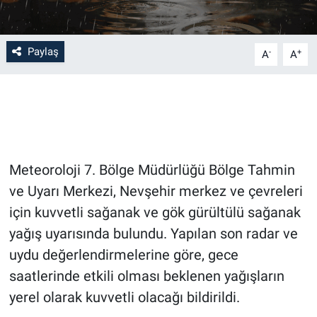
Bilim-Tek
Paylaş
-
+
A
A
Teknoloji
Röportaj
Kayseri
Meteoroloji 7. Bölge Müdürlüğü Bölge Tahmin
Niğde
ve Uyarı Merkezi, Nevşehir merkez ve çevreleri
için kuvvetli sağanak ve gök gürültülü sağanak
Aksaray
yağış uyarısında bulundu. Yapılan son radar ve
Kırşehir
uydu değerlendirmelerine göre, gece
saatlerinde etkili olması beklenen yağışların
Yerel
yerel olarak kuvvetli olacağı bildirildi.