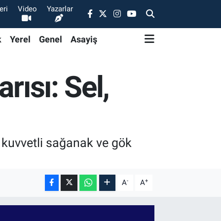
eri
Video
Yazarlar
k
Yerel
Genel
Asayiş
rısı: Sel,
 kuvvetli sağanak ve gök
-
+
A
A