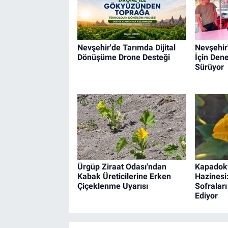
Nevşehir'de Tarımda Dijital
Nevşehir
Dönüşüme Drone Desteği
İçin Dene
Sürüyor
Ürgüp Ziraat Odası'ndan
Kapadoky
Kabak Üreticilerine Erken
Hazinesi
Çiçeklenme Uyarısı
Sofralar
Ediyor