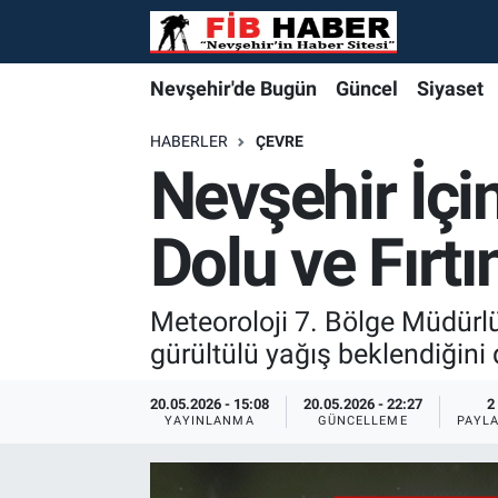
Foto Galeri
Nevşehir'de Bugün
Nevşehir'de Bugün
Nevşehir'de Bugün
Nöbetçi Eczaneler
Nevşehir'de Bugün
Güncel
Siyaset
Video
Güncel
Güncel
Güncel
Hava Durumu
HABERLER
ÇEVRE
Nevşehir İçin
Yazarlar
Siyaset
Siyaset
Siyaset
Trafik Durumu
Dolu ve Fırt
Özel Haber
Özel Haber
Özel Haber
Süper Lig Puan Durumu ve Fikstür
Turizm
Turizm
Turizm
Tüm Manşetler
Meteoroloji 7. Bölge Müdürlü
gürültülü yağış beklendiğini
Ekonomi
Ekonomi
Ekonomi
Son Dakika Haberleri
20.05.2026 - 15:08
20.05.2026 - 22:27
2
YAYINLANMA
GÜNCELLEME
PAYL
Spor
Spor
Spor
Haber Arşivi
Yaşam
Gündem
Gündem