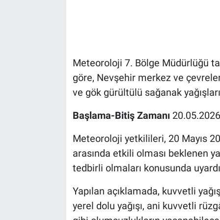
Bilim-Tek
Teknoloji
Meteoroloji 7. Bölge Müdürlüğü t
Röportaj
göre, Nevşehir merkez ve çevrele
ve gök gürültülü sağanak yağışların
Kayseri
Başlama-Bitiş Zamanı
20.05.202
Niğde
Meteoroloji yetkilileri, 20 Mayıs
Aksaray
arasında etkili olması beklenen ya
tedbirli olmaları konusunda uyardı
Kırşehir
Yapılan açıklamada, kuvvetli yağışla
Yerel
yerel dolu yağışı, ani kuvvetli rüz