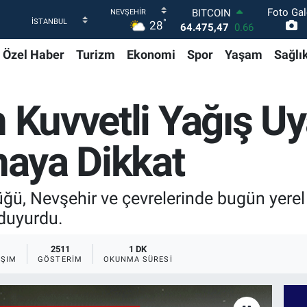
Foto Gal
DOLAR
°
28
47,5986
0.06
EURO
Özel Haber
Turizm
Ekonomi
Spor
Yaşam
Sağlı
55,0700
0.1
STERLİN
64,2438
0.21
GRAM ALTIN
 Kuvvetli Yağış Uya
6518.23
0.39
BİST100
13.703
0
ınaya Dikkat
BITCOIN
64.475,47
0.66
ğü, Nevşehir ve çevrelerinde bugün yerel
 duyurdu.
2511
1 DK
AŞIM
GÖSTERIM
OKUNMA SÜRESI