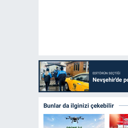
EDITÖRÜN SEÇTIĞI
Nevşehir'de po
Bunlar da ilginizi çekebilir