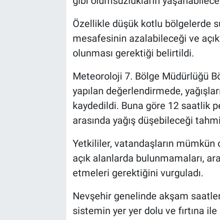
gibi olumsuzlukların yaşanabileceğ
Genel
Özellikle düşük kotlu bölgelerde su 
Asayiş
mesafesinin azalabileceği ve açık a
olunması gerektiği belirtildi.
Kültür - Sanat
Meteoroloji 7. Bölge Müdürlüğü B
Politika
yapılan değerlendirmede, yağışları
Magazin
kaydedildi. Buna göre 12 saatlik p
arasında yağış düşebileceği tahmin
Çevre
Yetkililer, vatandaşların mümkün 
Haberde İnsan
açık alanlarda bulunmamaları, araç
etmeleri gerektiğini vurguladı.
Nevşehir genelinde akşam saatleri
sistemin yer yer dolu ve fırtına ile 