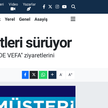
eri
Video
Yazarlar
k
Yerel
Genel
Asayiş
leri sürüyor
 VEFA'' ziyaretlerini
-
+
A
A