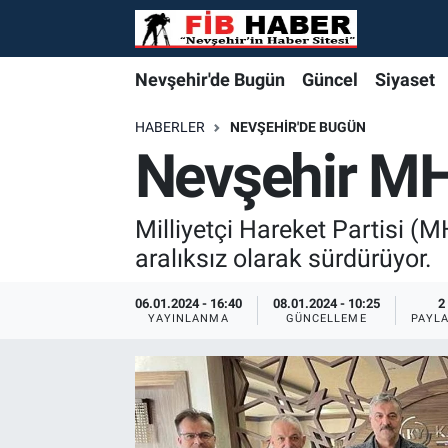
Foto Galeri
Nevşehir'de Bugün
Nevşehir'de Bugün
Nevşehir'de Bugün
Nöbetçi Eczaneler
Nevşehir'de Bugün
Güncel
Siyaset
Video
Güncel
Güncel
Güncel
Hava Durumu
HABERLER
NEVŞEHIR'DE BUGÜN
Nevşehir MHP
Yazarlar
Siyaset
Siyaset
Siyaset
Trafik Durumu
Milliyetçi Hareket Partisi (
Özel Haber
Özel Haber
Özel Haber
Süper Lig Puan Durumu ve Fikstür
aralıksız olarak sürdürüyor.
Turizm
Turizm
Turizm
Tüm Manşetler
06.01.2024 - 16:40
08.01.2024 - 10:25
2
YAYINLANMA
GÜNCELLEME
PAYL
Ekonomi
Ekonomi
Ekonomi
Son Dakika Haberleri
Spor
Spor
Spor
Haber Arşivi
Yaşam
Gündem
Gündem