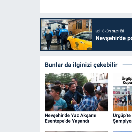
EDITÖRÜN SEÇTIĞI
Nevşehir'de po
Bunlar da ilginizi çekebilir
Nevşehir'de Yaz Akşamı
Ürgüp'te
Esentepe'de Yaşandı
Şampiyon