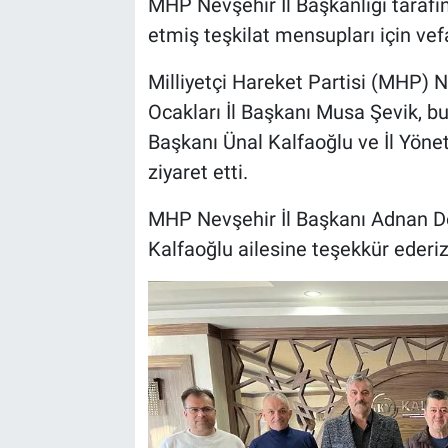
MHP Nevşehir İl Başkanlığı tarafı
etmiş teşkilat mensupları için vefa
Bilim-Tek
Milliyetçi Hareket Partisi (MHP) 
Teknoloji
Ocakları İl Başkanı Musa Şevik, 
Başkanı Ünal Kalfaoğlu ve İl Yöne
Röportaj
ziyaret etti.
Kayseri
MHP Nevşehir İl Başkanı Adnan Doğ
Kalfaoğlu ailesine teşekkür ederiz.
Niğde
Aksaray
Kırşehir
Yerel