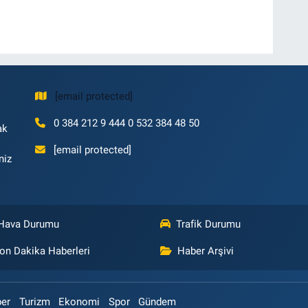
[email protected]
0 384 212 9 444 0 532 384 48 50
ak
[email protected]
niz
Hava Durumu
Trafik Durumu
on Dakika Haberleri
Haber Arşivi
ber
Turizm
Ekonomi
Spor
Gündem