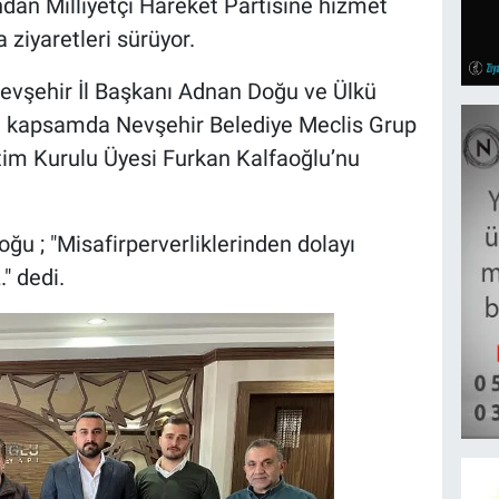
ndan Milliyetçi Hareket Partisine hizmet
 ziyaretleri sürüyor.
Nevşehir İl Başkanı Adnan Doğu ve Ülkü
bu kapsamda Nevşehir Belediye Meclis Grup
tim Kurulu Üyesi Furkan Kalfaoğlu’nu
u ; "Misafirperverliklerinden dolayı
" dedi.