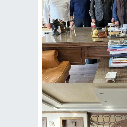
Genel
Asayiş
Kültür - Sanat
Politika
Magazin
Çevre
Haberde İnsan