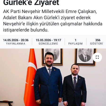
Gürlek’e Ziyaret
Sağlık
İlan - Duyuru- Mesaj
İlan - Duyuru- Mesaj
AK Parti Nevşehir Milletvekili Emre Çalışkan,
Adalet Bakanı Akın Gürlek’i ziyaret ederek
Yerel
Türkiye Gündemi
Türkiye Gündemi
Nevşehir’e ilişkin yürütülen çalışmalar hakkında
istişarelerde bulundu.
Genel
Sizden Gelenler
Sizden Gelenler
14.05.2026 - 20:36
15.05.2026 - 19:17
1
356
YAYINLANMA
GÜNCELLEME
PAYLAŞIM
GÖSTERIM
Asayiş
Yaşam
Sağlık
Eğitim
Kültür
3.Sayfa
Medya