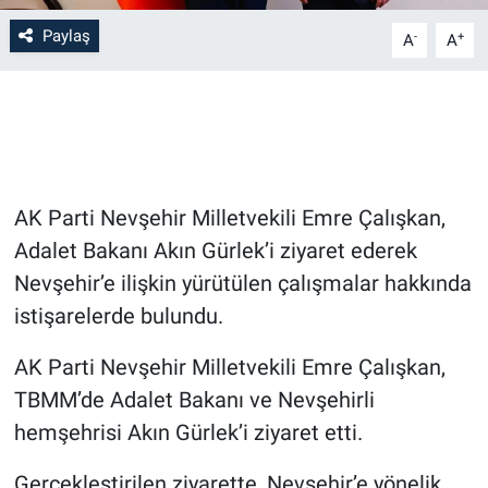
Paylaş
-
+
A
A
Bilim-Tek
Teknoloji
Röportaj
AK Parti Nevşehir Milletvekili Emre Çalışkan,
Kayseri
Adalet Bakanı Akın Gürlek’i ziyaret ederek
Niğde
Nevşehir’e ilişkin yürütülen çalışmalar hakkında
istişarelerde bulundu.
Aksaray
AK Parti Nevşehir Milletvekili Emre Çalışkan,
Kırşehir
TBMM’de Adalet Bakanı ve Nevşehirli
hemşehrisi Akın Gürlek’i ziyaret etti.
Yerel
Gerçekleştirilen ziyarette, Nevşehir’e yönelik