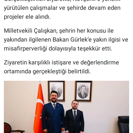
Genel
yürütülen çalışmalar ve şehirde devam eden
projeler ele alındı.
Asayiş
Milletvekili Çalışkan, şehrin her konusu ile
Kültür - Sanat
yakından ilgilenen Bakan Gürlek’e yakın ilgisi ve
Politika
misafirperverliği dolayısıyla teşekkür etti.
Ziyaretin karşılıklı istişare ve değerlendirme
Magazin
ortamında gerçekleştiği belirtildi.
Çevre
Haberde İnsan