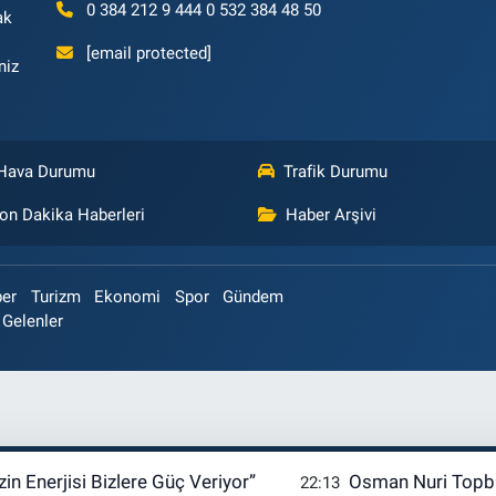
0 384 212 9 444 0 532 384 48 50
ak
[email protected]
niz
Hava Durumu
Trafik Durumu
on Dakika Haberleri
Haber Arşivi
ber
Turizm
Ekonomi
Spor
Gündem
 Gelenler
in Enerjisi Bizlere Güç Veriyor”
Osman Nuri Topba
22:13