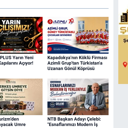
PLUS Yarın Yeni
Kapadokya'nın Köklü Firması
apılarını Açıyor!
Azimli Grup'tan Türkistan'a
Uzanan Gönül Köprüsü
urizm’den
NTB Başkan Adayı Çelebi:
mayacak Umre
"Esnaflarımızı Modern İş