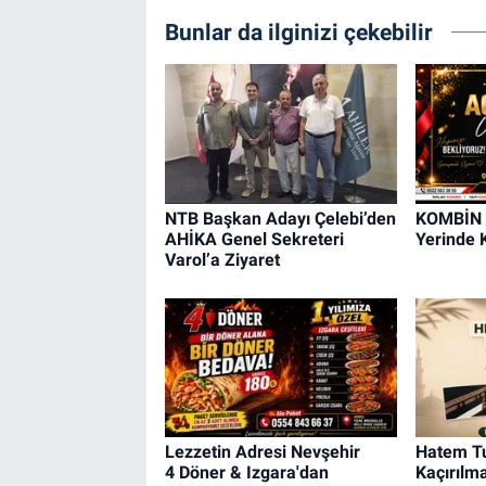
Genel
Bunlar da ilginizi çekebilir
Asayiş
Kültür - Sanat
Politika
NTB Başkan Adayı Çelebi’den
KOMBİN 
Magazin
AHİKA Genel Sekreteri
Yerinde K
Varol’a Ziyaret
Çevre
Haberde İnsan
Lezzetin Adresi Nevşehir
Hatem T
4 Döner & Izgara'dan
Kaçırıl