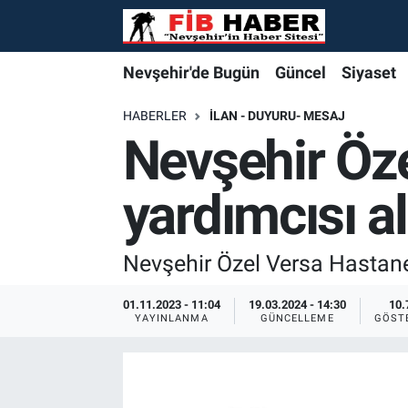
Foto Galeri
Nevşehir'de Bugün
Nevşehir'de Bugün
Nevşehir'de Bugün
Nöbetçi Eczaneler
Nevşehir'de Bugün
Güncel
Siyaset
Video
Güncel
Güncel
Güncel
Hava Durumu
HABERLER
İLAN - DUYURU- MESAJ
Nevşehir Öze
Yazarlar
Siyaset
Siyaset
Siyaset
Trafik Durumu
yardımcısı a
Özel Haber
Özel Haber
Özel Haber
Süper Lig Puan Durumu ve Fikstür
Turizm
Turizm
Turizm
Tüm Manşetler
Nevşehir Özel Versa Hastanes
Ekonomi
Ekonomi
Ekonomi
Son Dakika Haberleri
01.11.2023 - 11:04
19.03.2024 - 14:30
10.
YAYINLANMA
GÜNCELLEME
GÖST
Spor
Spor
Spor
Haber Arşivi
Yaşam
Gündem
Gündem