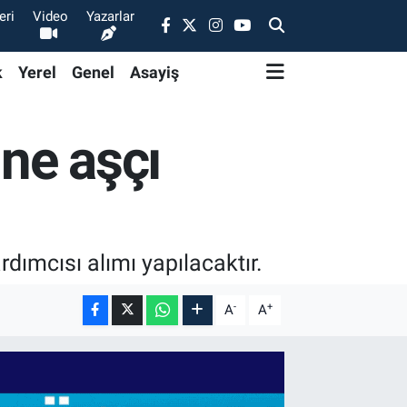
eri
Video
Yazarlar
k
Yerel
Genel
Asayiş
ne aşçı
dımcısı alımı yapılacaktır.
-
+
A
A