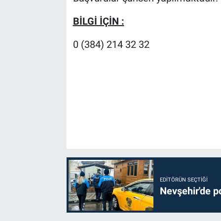
BİLGİ İÇİN :
Bilim-Tek
0 (384) 214 32 32
Teknoloji
Röportaj
Kayseri
Niğde
Aksaray
Kırşehir
EDITÖRÜN SEÇTIĞI
Nevşehir'de po
Yerel