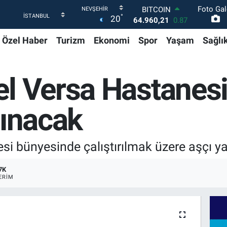
Foto Gal
BITCOIN
°
20
64.960,21
0.87
DOLAR
Özel Haber
Turizm
Ekonomi
Spor
Yaşam
Sağlı
47,7436
0.18
EURO
55,2510
0.32
STERLİN
l Versa Hastanesi
64,4811
0.38
GRAM ALTIN
6648.99
2.59
lınacak
BİST100
13.779
-14
i bünyesinde çalıştırılmak üzere aşçı yar
7K
ERIM