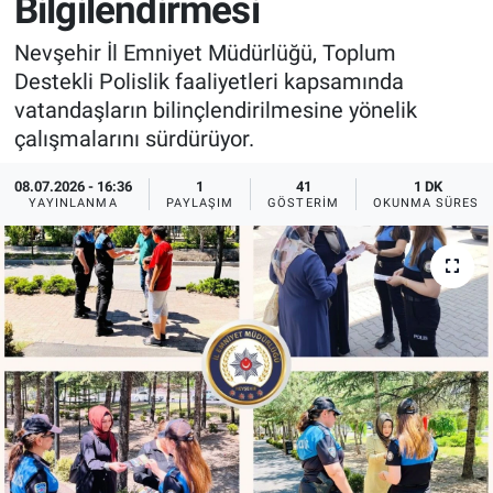
Bilgilendirmesi
Sağlık
İlan - Duyuru- Mesaj
İlan - Duyuru- Mesaj
Nevşehir İl Emniyet Müdürlüğü, Toplum
Destekli Polislik faaliyetleri kapsamında
Yerel
Türkiye Gündemi
Türkiye Gündemi
vatandaşların bilinçlendirilmesine yönelik
çalışmalarını sürdürüyor.
Genel
Sizden Gelenler
Sizden Gelenler
08.07.2026 - 16:36
1
41
1 DK
YAYINLANMA
PAYLAŞIM
GÖSTERIM
OKUNMA SÜRESI
Asayiş
Yaşam
Sağlık
Eğitim
Kültür
3.Sayfa
Medya