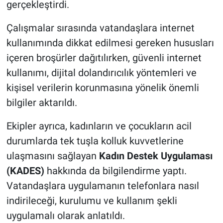
gerçekleştirdi.
Genel
Çalışmalar sırasında vatandaşlara internet
Asayiş
kullanımında dikkat edilmesi gereken hususları
Kültür - Sanat
içeren broşürler dağıtılırken, güvenli internet
kullanımı, dijital dolandırıcılık yöntemleri ve
Politika
kişisel verilerin korunmasına yönelik önemli
bilgiler aktarıldı.
Magazin
Ekipler ayrıca, kadınların ve çocukların acil
Çevre
durumlarda tek tuşla kolluk kuvvetlerine
ulaşmasını sağlayan
Kadın Destek Uygulaması
Haberde İnsan
(KADES)
hakkında da bilgilendirme yaptı.
Vatandaşlara uygulamanın telefonlara nasıl
indirileceği, kurulumu ve kullanım şekli
uygulamalı olarak anlatıldı.