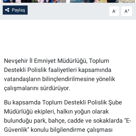
Paylaş
-
+
A
A
Bilim-Tek
Teknoloji
Röportaj
Nevşehir İl Emniyet Müdürlüğü, Toplum
Kayseri
Destekli Polislik faaliyetleri kapsamında
Niğde
vatandaşların bilinçlendirilmesine yönelik
çalışmalarını sürdürüyor.
Aksaray
Bu kapsamda Toplum Destekli Polislik Şube
Kırşehir
Müdürlüğü ekipleri, halkın yoğun olarak
bulunduğu park, bahçe, cadde ve sokaklarda "E-
Yerel
Güvenlik" konulu bilgilendirme çalışması