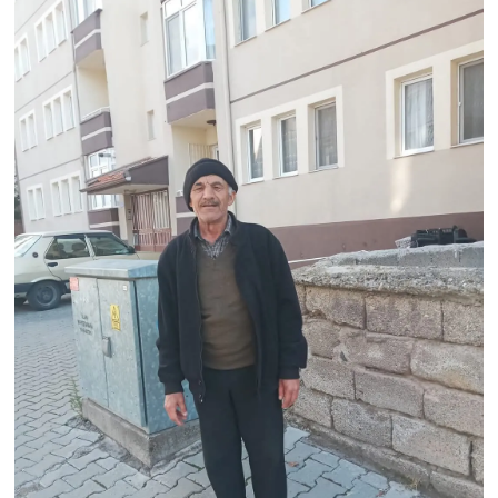
Genel
Asayiş
Kültür - Sanat
Politika
Magazin
Çevre
Haberde İnsan