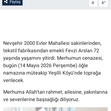
Paylaş
-
+
A
A
Bilim-Tek
Teknoloji
Röportaj
Nevşehir 2000 Evler Mahallesi sakinlerinden,
Kayseri
tekstil fabrikasından emekli Fevzi Arslan 72
yaşında yaşamını yitirdi. Merhumun cenazesi,
Niğde
bugün (14 Mayıs 2026 Perşembe) öğle
namazına müteakip Yeşilli Köyü’nde toprağa
Aksaray
verilecek.
Kırşehir
Merhuma Allah’tan rahmet, ailesine, yakınlarına
ve sevenlerine başsağlığı diliyoruz.
Yerel