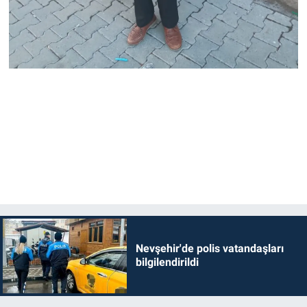
Nevşehir'de polis vatandaşları
bilgilendirildi