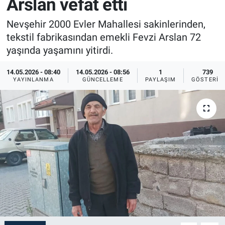
Arslan vefât etti
Sağlık
İlan - Duyuru- Mesaj
İlan - Duyuru- Mesaj
Nevşehir 2000 Evler Mahallesi sakinlerinden,
tekstil fabrikasından emekli Fevzi Arslan 72
Yerel
Türkiye Gündemi
Türkiye Gündemi
yaşında yaşamını yitirdi.
Genel
Sizden Gelenler
Sizden Gelenler
14.05.2026 - 08:40
14.05.2026 - 08:56
1
739
YAYINLANMA
GÜNCELLEME
PAYLAŞIM
GÖSTERIM
Asayiş
Yaşam
Sağlık
Eğitim
Kültür
3.Sayfa
Medya