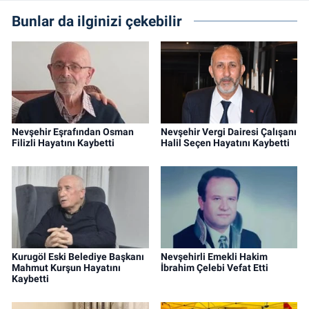
Bunlar da ilginizi çekebilir
Nevşehir Eşrafından Osman
Nevşehir Vergi Dairesi Çalışanı
Filizli Hayatını Kaybetti
Halil Seçen Hayatını Kaybetti
Kurugöl Eski Belediye Başkanı
Nevşehirli Emekli Hakim
Mahmut Kurşun Hayatını
İbrahim Çelebi Vefat Etti
Kaybetti