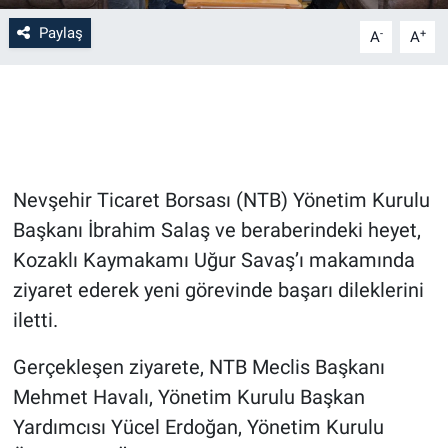
Paylaş
-
+
A
A
Bilim-Tek
Teknoloji
Röportaj
Nevşehir Ticaret Borsası (NTB) Yönetim Kurulu
Kayseri
Başkanı İbrahim Salaş ve beraberindeki heyet,
Niğde
Kozaklı Kaymakamı Uğur Savaş’ı makamında
ziyaret ederek yeni görevinde başarı dileklerini
Aksaray
iletti.
Kırşehir
Gerçekleşen ziyarete, NTB Meclis Başkanı
Mehmet Havalı, Yönetim Kurulu Başkan
Yerel
Yardımcısı Yücel Erdoğan, Yönetim Kurulu