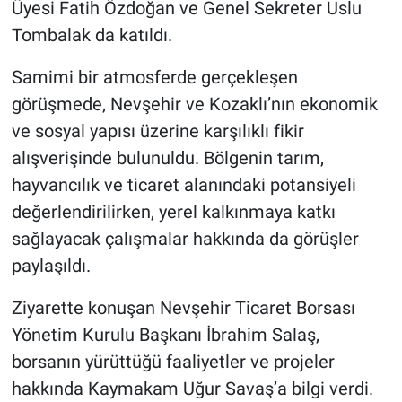
Üyesi Fatih Özdoğan ve Genel Sekreter Uslu
Genel
Tombalak da katıldı.
Asayiş
Samimi bir atmosferde gerçekleşen
Kültür - Sanat
görüşmede, Nevşehir ve Kozaklı’nın ekonomik
ve sosyal yapısı üzerine karşılıklı fikir
Politika
alışverişinde bulunuldu. Bölgenin tarım,
hayvancılık ve ticaret alanındaki potansiyeli
Magazin
değerlendirilirken, yerel kalkınmaya katkı
Çevre
sağlayacak çalışmalar hakkında da görüşler
paylaşıldı.
Haberde İnsan
Ziyarette konuşan Nevşehir Ticaret Borsası
Yönetim Kurulu Başkanı İbrahim Salaş,
borsanın yürüttüğü faaliyetler ve projeler
hakkında Kaymakam Uğur Savaş’a bilgi verdi.