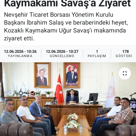
Kaymakamı Savaş’a Ziyaret
Sağlık
İlan - Duyuru- Mesaj
İlan - Duyuru- Mesaj
Nevşehir Ticaret Borsası Yönetim Kurulu
Başkanı İbrahim Salaş ve beraberindeki heyet,
Yerel
Türkiye Gündemi
Türkiye Gündemi
Kozaklı Kaymakamı Uğur Savaş’ı makamında
ziyaret etti.
Genel
Sizden Gelenler
Sizden Gelenler
12.06.2026 - 10:26
12.06.2026 - 10:27
1
178
YAYINLANMA
GÜNCELLEME
PAYLAŞIM
GÖSTERIM
Asayiş
Yaşam
Sağlık
Eğitim
Kültür
3.Sayfa
Medya