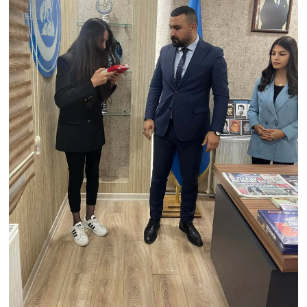
Genel
Asayiş
Kültür - Sanat
Politika
Magazin
Çevre
Haberde İnsan