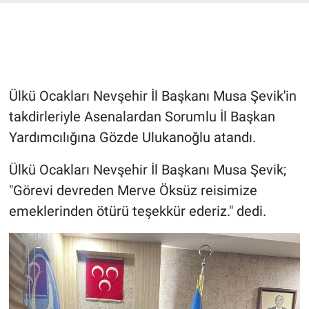
Bilim-Tek
Teknoloji
Ülkü Ocakları Nevşehir İl Başkanı Musa Şevik'in
Röportaj
takdirleriyle Asenalardan Sorumlu İl Başkan
Yardımcılığına Gözde Ulukanoğlu atandı.
Kayseri
Ülkü Ocakları Nevşehir İl Başkanı Musa Şevik;
Niğde
"Görevi devreden Merve Öksüz reisimize
Aksaray
emeklerinden ötürü teşekkür ederiz." dedi.
Kırşehir
Yerel