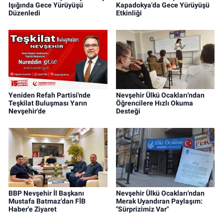
Işığında Gece Yürüyüşü
Kapadokya'da Gece Yürüyüşü
Düzenledi
Etkinliği
Yeniden Refah Partisi'nde
Nevşehir Ülkü Ocakları'ndan
Teşkilat Buluşması Yarın
Öğrencilere Hızlı Okuma
Nevşehir'de
Desteği
BBP Nevşehir İl Başkanı
Nevşehir Ülkü Ocakları'ndan
Mustafa Batmaz'dan FİB
Merak Uyandıran Paylaşım:
Haber'e Ziyaret
"Sürprizimiz Var"