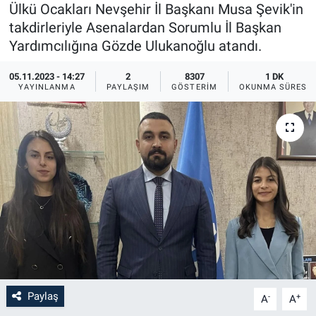
Ülkü Ocakları Nevşehir İl Başkanı Musa Şevik'in
Sağlık
İlan - Duyuru- Mesaj
İlan - Duyuru- Mesaj
takdirleriyle Asenalardan Sorumlu İl Başkan
Yardımcılığına Gözde Ulukanoğlu atandı.
Yerel
Türkiye Gündemi
Türkiye Gündemi
05.11.2023 - 14:27
2
8307
1 DK
YAYINLANMA
PAYLAŞIM
GÖSTERIM
OKUNMA SÜRESI
Genel
Sizden Gelenler
Sizden Gelenler
Asayiş
Yaşam
Sağlık
Eğitim
Kültür
3.Sayfa
Paylaş
-
+
A
A
Medya