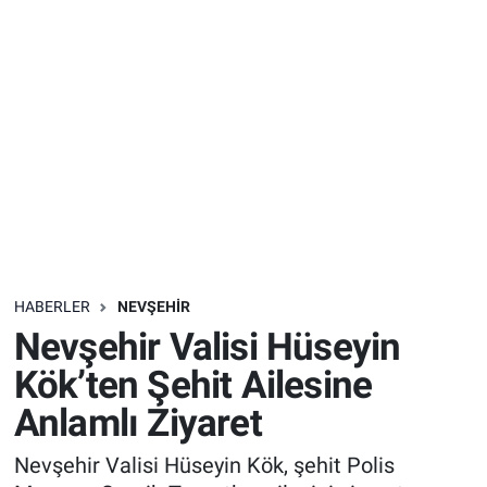
Sağlık
İlan - Duyuru- Mesaj
İlan - Duyuru- Mesaj
Yerel
Türkiye Gündemi
Türkiye Gündemi
Genel
Sizden Gelenler
Sizden Gelenler
Asayiş
Yaşam
Sağlık
HABERLER
NEVŞEHIR
Eğitim
Nevşehir Valisi Hüseyin
Kültür
Kök’ten Şehit Ailesine
Anlamlı Ziyaret
3.Sayfa
Nevşehir Valisi Hüseyin Kök, şehit Polis
Medya