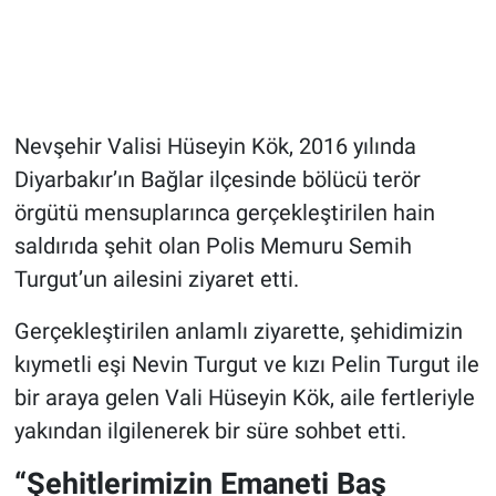
Genel
Asayiş
Kültür - Sanat
Nevşehir Valisi Hüseyin Kök, 2016 yılında
Diyarbakır’ın Bağlar ilçesinde bölücü terör
Politika
örgütü mensuplarınca gerçekleştirilen hain
Magazin
saldırıda şehit olan Polis Memuru Semih
Turgut’un ailesini ziyaret etti.
Çevre
Gerçekleştirilen anlamlı ziyarette, şehidimizin
Haberde İnsan
kıymetli eşi Nevin Turgut ve kızı Pelin Turgut ile
bir araya gelen Vali Hüseyin Kök, aile fertleriyle
yakından ilgilenerek bir süre sohbet etti.
“Şehitlerimizin Emaneti Baş