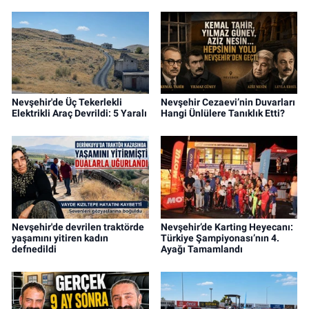
Nevşehir'de Üç Tekerlekli
Nevşehir Cezaevi’nin Duvarları
Elektrikli Araç Devrildi: 5 Yaralı
Hangi Ünlülere Tanıklık Etti?
Nevşehir'de devrilen traktörde
Nevşehir’de Karting Heyecanı:
yaşamını yitiren kadın
Türkiye Şampiyonası’nın 4.
defnedildi
Ayağı Tamamlandı