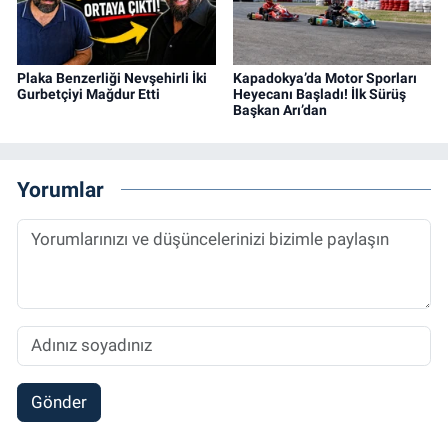
Plaka Benzerliği Nevşehirli İki
Kapadokya’da Motor Sporları
Gurbetçiyi Mağdur Etti
Heyecanı Başladı! İlk Sürüş
Başkan Arı’dan
Yorumlar
Gönder