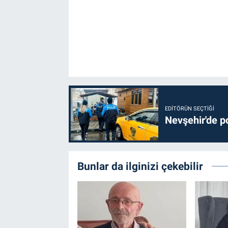
EDITÖRÜN SEÇTIĞI
Nevşehir'de po
Bunlar da ilginizi çekebilir