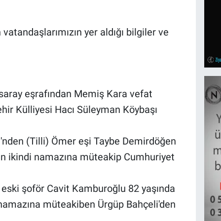
vatandaşlarımızın yer aldığı bilgiler ve
saray eşrafından Memiş Kara vefat
ehir Külliyesi Hacı Süleyman Köybaşı
'nden (Tilli) Ömer eşi Taybe Demirdöğen
gün ikindi namazına müteakip Cumhuriyet
 eski şoför Cavit Kamburoğlu 82 yaşında
e namazına müteakiben Ürgüp Bahçeli'den