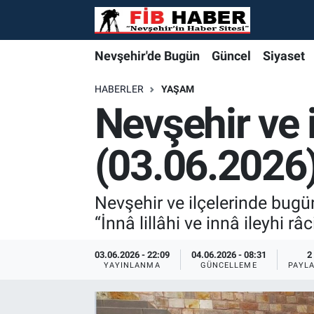
Foto Galeri
Nevşehir'de Bugün
Nevşehir'de Bugün
Nevşehir'de Bugün
Nöbetçi Eczaneler
Nevşehir'de Bugün
Güncel
Siyaset
Video
Güncel
Güncel
Güncel
Hava Durumu
HABERLER
YAŞAM
Nevşehir ve 
Yazarlar
Siyaset
Siyaset
Siyaset
Trafik Durumu
(03.06.2026
Özel Haber
Özel Haber
Özel Haber
Süper Lig Puan Durumu ve Fikstür
Turizm
Turizm
Turizm
Tüm Manşetler
Nevşehir ve ilçelerinde bug
“İnnâ lillâhi ve innâ ileyhi râ
Ekonomi
Ekonomi
Ekonomi
Son Dakika Haberleri
03.06.2026 - 22:09
04.06.2026 - 08:31
2
YAYINLANMA
GÜNCELLEME
PAYL
Spor
Spor
Spor
Haber Arşivi
Yaşam
Gündem
Gündem