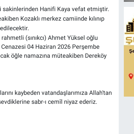
akinlerinden Hanifi Kaya vefat etmiştir.
kiben Kozaklı merkez camiinde kılınıp
dilecektir.
 rahmetli (sınıkcı) Ahmet Yüksel oğlu
r. Cenazesi 04 Haziran 2026 Perşembe
nacak öğle namazına müteakiben Dereköy
tlarını kaybeden vatandaşlarımıza Allah'tan
evdiklerine sabr-ı cemîl niyaz ederiz.