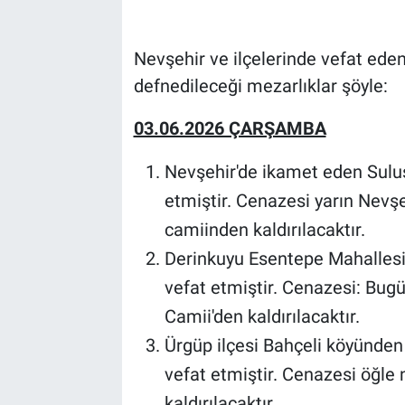
Bilim-Tek
Nevşehir ve ilçelerinde vefat eden 
defnedileceği mezarlıklar şöyle:
Teknoloji
03.06.2026 ÇARŞAMBA
Röportaj
Nevşehir'de ikamet eden Sulu
Kayseri
etmiştir. Cenazesi yarın Nevş
Niğde
camiinden kaldırılacaktır.
Derinkuyu Esentepe Mahallesi
Aksaray
vefat etmiştir. Cenazesi: Bu
Camii'den kaldırılacaktır.
Kırşehir
Ürgüp ilçesi Bahçeli köyünden
Yerel
vefat etmiştir. Cenazesi öğl
kaldırılacaktır.