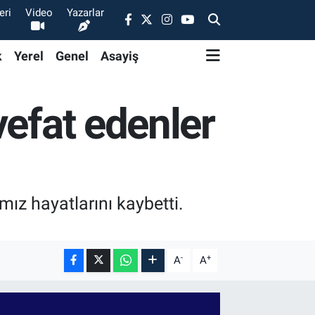
eri
Video
Yazarlar
k
Yerel
Genel
Asayiş
vefat edenler
ız hayatlarını kaybetti.
-
+
A
A