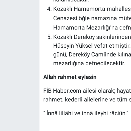
Genel
Kozaklı Hamamorta mahallesi s
Asayiş
Cenazesi öğle namazına mütea
Hamamorta Mezarlığı’na defne
Kültür - Sanat
Kozaklı Dereköy sakinlerinden
Hüseyin Yüksel vefat etmişti
Politika
günü, Dereköy Camiinde kılı
Magazin
mezarlığına defnedilecektir.
Allah rahmet eylesin
Çevre
FİB Haber.com ailesi olarak; haya
Haberde İnsan
rahmet, kederli ailelerine ve tüm s
" İnnâ lillâhi ve innâ ileyhi râciûn."