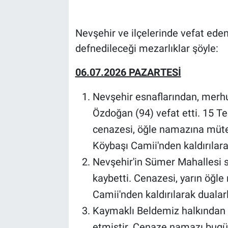
Bilim-Tek
Nevşehir ve ilçelerinde vefat eden 
defnedileceği mezarlıklar şöyle:
Teknoloji
06.07.2026 PAZARTESİ
Röportaj
Nevşehir esnaflarından, mer
Kayseri
Özdoğan (94) vefat etti. 15 
Niğde
cenazesi, öğle namazına müte
Köybaşı Camii'nden kaldırılar
Aksaray
Nevşehir'in Sümer Mahallesi 
kaybetti. Cenazesi, yarın öğl
Kırşehir
Camii'nden kaldırılarak duala
Yerel
Kaymaklı Beldemiz halkından 
etmiştir. Cenaze namazı bugü