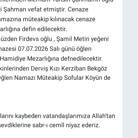
i Şahman vefat etmiştir. Cenaze
namazına müteakip kılınacak cenaze
ığına defin edilecektir.
üzden Firdevs oğlu , Şamil Metin yeğeni
enazesi 07.07.2026 Salı günü öğlen
amidiye Mezarlığına defnedilecektir.
kinlerinden Derviş Kızı Kerziban Bekgöz
 Öğlen Namazı Müteakip Sofular Köyün de
tlarını kaybeden vatandaşlarımıza Allah'tan
evdiklerine sabr-ı cemîl niyaz ederiz.