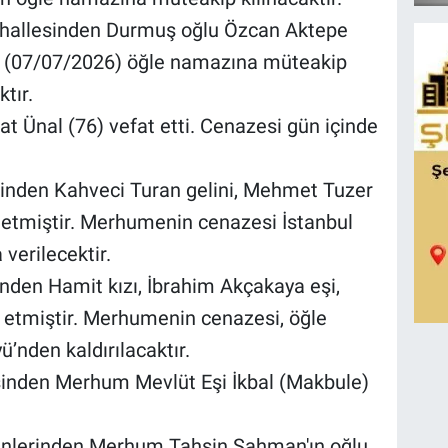
ahallesinden Durmuş oğlu Özcan Aktepe
ın (07/07/2026) öğle namazına müteakip
tır.
at Ünal (76) vefat etti. Cenazesi gün içinde
inden Kahveci Turan gelini, Mehmet Tuzer
 etmiştir. Merhumenin cenazesi İstanbul
verilecektir.
den Hamit kızı, İbrahim Akçakaya eşi,
 etmiştir. Merhumenin cenazesi, öğle
nden kaldırılacaktır.
inden Merhum Mevlüt Eşi İkbal (Makbule)
kinlerinden Merhum Tahsin Şahman'ın oğlu