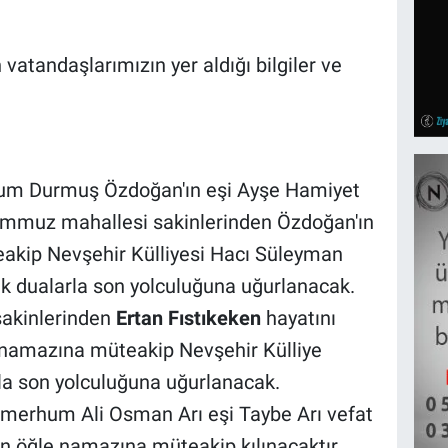
vatandaşlarımızın yer aldığı bilgiler ve
hum Durmuş Özdoğan'ın eşi Ayşe Hamiyet
Temmuz mahallesi sakinlerinden Özdoğan'ın
akip Nevşehir Külliyesi Hacı Süleyman
ak dualarla son yolculuğuna uğurlanacak.
sakinlerinden
Ertan Fıstıkeken
hayatını
e namazına müteakip Nevşehir Külliye
rla son yolculuğuna uğurlanacak.
merhum Ali Osman Arı eşi Taybe Arı vefat
n öğle namazına müteakip kılınacaktır.