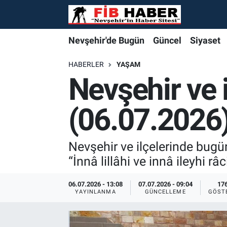
Foto Galeri
Nevşehir'de Bugün
Nevşehir'de Bugün
Nevşehir'de Bugün
Nöbetçi Eczaneler
Nevşehir'de Bugün
Güncel
Siyaset
Video
Güncel
Güncel
Güncel
Hava Durumu
HABERLER
YAŞAM
Nevşehir ve 
Yazarlar
Siyaset
Siyaset
Siyaset
Trafik Durumu
(06.07.2026
Özel Haber
Özel Haber
Özel Haber
Süper Lig Puan Durumu ve Fikstür
Turizm
Turizm
Turizm
Tüm Manşetler
Nevşehir ve ilçelerinde bugü
“İnnâ lillâhi ve innâ ileyhi râ
Ekonomi
Ekonomi
Ekonomi
Son Dakika Haberleri
06.07.2026 - 13:08
07.07.2026 - 09:04
17
YAYINLANMA
GÜNCELLEME
GÖST
Spor
Spor
Spor
Haber Arşivi
Yaşam
Gündem
Gündem