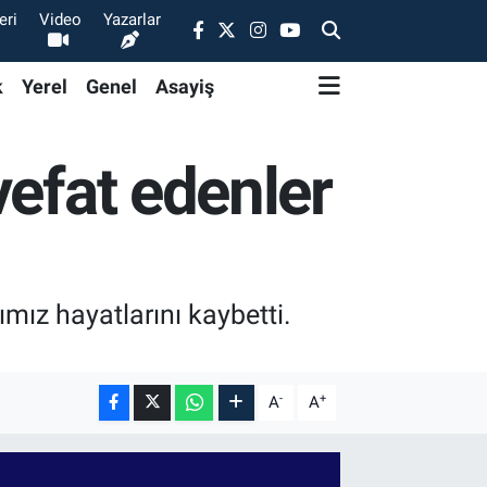
eri
Video
Yazarlar
k
Yerel
Genel
Asayiş
vefat edenler
mız hayatlarını kaybetti.
-
+
A
A