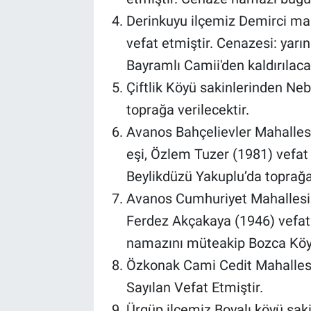
Genel
Derinkuyu ilçemiz Demirci m
Asayiş
vefat etmiştir. Cenazesi: yar
Bayramlı Camii'den kaldırılacak
Kültür - Sanat
Çiftlik Köyü sakinlerinden Neb
toprağa verilecektir.
Politika
Avanos Bahçelievler Mahalles
Magazin
eşi, Özlem Tuzer (1981) vefat
Beylikdüzü Yakuplu’da toprağa 
Çevre
Avanos Cumhuriyet Mahallesin
Haberde İnsan
Ferdez Akçakaya (1946) vefat
namazını müteakip Bozca Köyü’
Özkonak Cami Cedit Mahalles
Sayılan Vefat Etmiştir.
Ürgüp ilçemiz Boyalı köyü sa