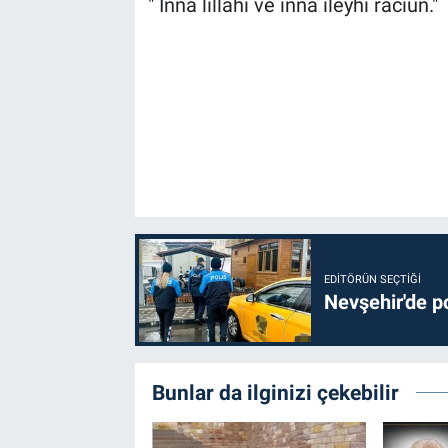
" İnnâ lillâhi ve innâ ileyhi râciûn."
EDITÖRÜN SEÇTIĞI
Nevşehir'de po
Bunlar da ilginizi çekebilir