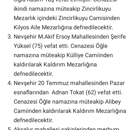
Genel
ikindi namazına müteakip Zincirlikuyu
Asayiş
Mezarlık içindeki Zincirlikuyu Camisinden
Kilyos Aile Mezarlığına defnedilecektir.
Kültür - Sanat
Nevşehir M.Akif Ersoy Mahallesinden Şerife
Yüksel (75) vefat etti. Cenazesi Öğle
Politika
namazına müteakip Külliye Camiinden
Magazin
kaldırılarak Kaldırım Mezarlığına
defnedilecektir.
Çevre
Nevşehir 20 Temmuz mahallesinden Pazar
Haberde İnsan
esnaflarından Adnan Tokat (62) vefat etti.
Cenazesi Öğle namazına müteakip Alibey
Camiinden kaldırılarak Kaldırım Mezarlığına
defnedilecektir.
Aksalur mahallesi sakinlerinden merhum