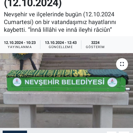
(12.10.2024)
Sağlık
İlan - Duyuru- Mesaj
İlan - Duyuru- Mesaj
Nevşehir ve ilçelerinde bugün (12.10.2024
Cumartesi) on bir vatandaşımız hayatlarını
Yerel
Türkiye Gündemi
Türkiye Gündemi
kaybetti. “İnnâ lillâhi ve innâ ileyhi râciûn”
Genel
Sizden Gelenler
Sizden Gelenler
12.10.2024 - 10:23
13.10.2024 - 12:43
3224
YAYINLANMA
GÜNCELLEME
GÖSTERIM
Asayiş
Yaşam
Sağlık
Eğitim
Kültür
3.Sayfa
Medya