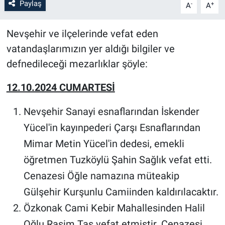
Paylaş
-
+
A
A
Bilim-Tek
Nevşehir ve ilçelerinde vefat eden
vatandaşlarımızın yer aldığı bilgiler ve
Teknoloji
defnedileceği mezarlıklar şöyle:
Röportaj
12.10.2024 CUMARTESİ
Kayseri
Nevşehir Sanayi esnaflarından İskender
Niğde
Yücel'in kayınpederi Çarşı Esnaflarından
Mimar Metin Yücel'in dedesi, emekli
Aksaray
öğretmen Tuzköylü Şahin Sağlık vefat etti.
Cenazesi Öğle namazına müteakip
Kırşehir
Gülşehir Kurşunlu Camiinden kaldırılacaktır.
Yerel
Özkonak Cami Kebir Mahallesinden Halil
Oğlu Rasim Taş vefat etmiştir. Cenazesi