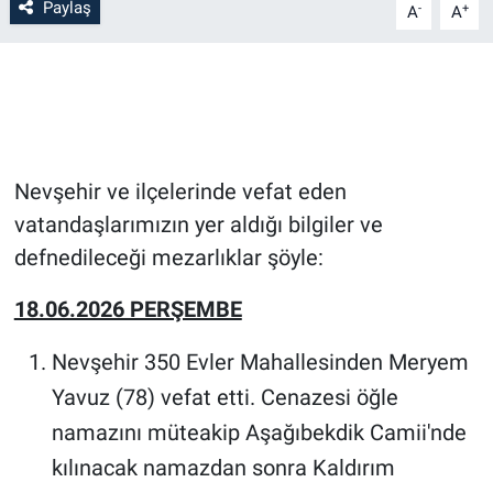
Paylaş
-
+
A
A
Bilim-Tek
Teknoloji
Röportaj
Nevşehir ve ilçelerinde vefat eden
Kayseri
vatandaşlarımızın yer aldığı bilgiler ve
defnedileceği mezarlıklar şöyle:
Niğde
18.06.2026 PERŞEMBE
Aksaray
Nevşehir 350 Evler Mahallesinden Meryem
Kırşehir
Yavuz (78) vefat etti. Cenazesi öğle
namazını müteakip Aşağıbekdik Camii'nde
Yerel
kılınacak namazdan sonra Kaldırım