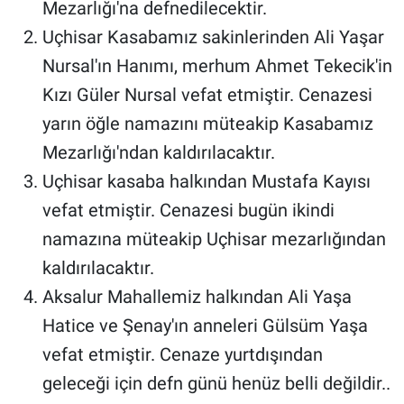
Mezarlığı'na defnedilecektir.
Genel
Uçhisar Kasabamız sakinlerinden Ali Yaşar
Asayiş
Nursal'ın Hanımı, merhum Ahmet Tekecik'in
Kızı Güler Nursal vefat etmiştir. Cenazesi
Kültür - Sanat
yarın öğle namazını müteakip Kasabamız
Politika
Mezarlığı'ndan kaldırılacaktır.
Uçhisar kasaba halkından Mustafa Kayısı
Magazin
vefat etmiştir. Cenazesi bugün ikindi
Çevre
namazına müteakip Uçhisar mezarlığından
kaldırılacaktır.
Haberde İnsan
Aksalur Mahallemiz halkından Ali Yaşa
Hatice ve Şenay'ın anneleri Gülsüm Yaşa
vefat etmiştir. Cenaze yurtdışından
geleceği için defn günü henüz belli değildir..