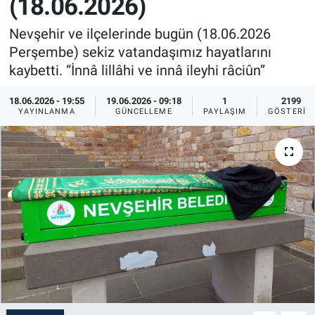
(18.06.2026)
Sağlık
İlan - Duyuru- Mesaj
İlan - Duyuru- Mesaj
Nevşehir ve ilçelerinde bugün (18.06.2026
Perşembe) sekiz vatandaşımız hayatlarını
Yerel
Türkiye Gündemi
Türkiye Gündemi
kaybetti. “İnnâ lillâhi ve innâ ileyhi râciûn”
Genel
Sizden Gelenler
Sizden Gelenler
18.06.2026 - 19:55
19.06.2026 - 09:18
1
2199
YAYINLANMA
GÜNCELLEME
PAYLAŞIM
GÖSTERIM
Asayiş
Yaşam
Sağlık
Eğitim
Kültür
3.Sayfa
Medya