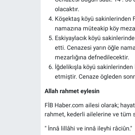
Genel
olacaktır.
Asayiş
Köşektaş köyü sakinlerinden F
namazına müteakip köy mezarl
Kültür - Sanat
Eskiyaylacık köyü sakinlerind
etti. Cenazesi yarın öğle nam
Politika
mezarlığına defnedilecektir.
Magazin
İğdelikışla köyü sakinlerinden 
etmiştir. Cenaze ögleden sonr
Çevre
Allah rahmet eylesin
Haberde İnsan
FİB Haber.com ailesi olarak; haya
rahmet, kederli ailelerine ve tüm s
" İnnâ lillâhi ve innâ ileyhi râciûn."