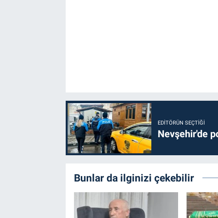
EDITÖRÜN SEÇTIĞI
Nevşehir'de po
Bunlar da ilginizi çekebilir