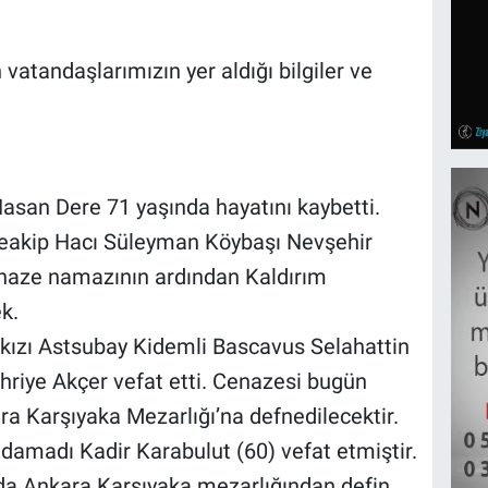
vatandaşlarımızın yer aldığı bilgiler ve
Hasan Dere 71 yaşında hayatını kaybetti.
eakip Hacı Süleyman Köybaşı Nevşehir
enaze namazının ardından Kaldırım
k.
 kızı Astsubay Kidemli Bascavus Selahattin
hriye Akçer vefat etti. Cenazesi bugün
a Karşıyaka Mezarlığı’na defnedilecektir.
damadı Kadir Karabulut (60) vefat etmiştir.
da Ankara Karşıyaka mezarlığından defin