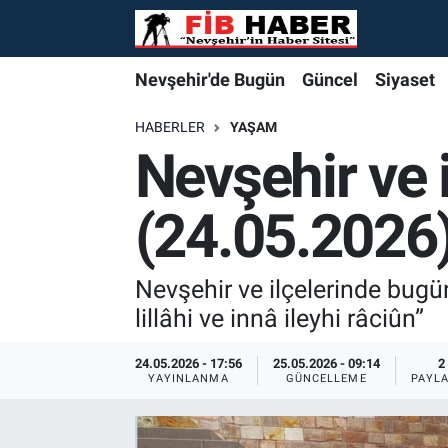
Foto Galeri
Nevşehir'de Bugün
Nevşehir'de Bugün
Nevşehir'de Bugün
Nöbetçi Eczaneler
Nevşehir'de Bugün
Güncel
Siyaset
Video
Güncel
Güncel
Güncel
Hava Durumu
HABERLER
YAŞAM
Nevşehir ve 
Yazarlar
Siyaset
Siyaset
Siyaset
Trafik Durumu
(24.05.2026
Özel Haber
Özel Haber
Özel Haber
Süper Lig Puan Durumu ve Fikstür
Turizm
Turizm
Turizm
Tüm Manşetler
Nevşehir ve ilçelerinde bugü
lillâhi ve innâ ileyhi râciûn”
Ekonomi
Ekonomi
Ekonomi
Son Dakika Haberleri
24.05.2026 - 17:56
25.05.2026 - 09:14
2
YAYINLANMA
GÜNCELLEME
PAYL
Spor
Spor
Spor
Haber Arşivi
Yaşam
Gündem
Gündem