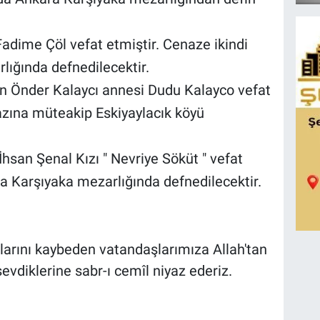
adime Çöl vefat etmiştir. Cenaze ikindi
ığında defnedilecektir.
en Önder Kalaycı annesi Dudu Kalayco vefat
azına müteakip Eskiyaylacık köyü
İhsan Şenal Kızı " Nevriye Söküt " vefat
a Karşıyaka mezarlığında defnedilecektir.
tlarını kaybeden vatandaşlarımıza Allah'tan
evdiklerine sabr-ı cemîl niyaz ederiz.