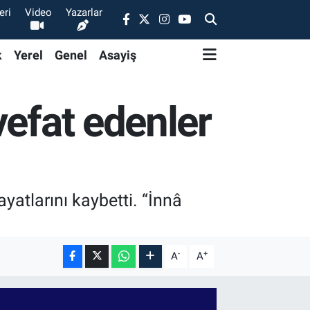
eri
Video
Yazarlar
k
Yerel
Genel
Asayiş
vefat edenler
yatlarını kaybetti. “İnnâ
-
+
A
A