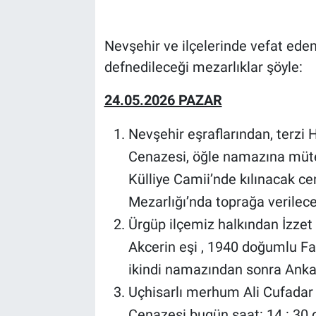
Bilim-Tek
Nevşehir ve ilçelerinde vefat eden 
defnedileceği mezarlıklar şöyle:
Teknoloji
24.05.2026 PAZAR
Röportaj
Nevşehir eşraflarından, terzi 
Kayseri
Cenazesi, öğle namazına müt
Niğde
Külliye Camii’nde kılınacak c
Mezarlığı’nda toprağa verilece
Aksaray
Ürgüp ilçemiz halkından İzzet
Akcerin eşi , 1940 doğumlu Fa
Kırşehir
ikindi namazından sonra Ankar
Yerel
Uçhisarlı merhum Ali Cufadar 
Cenazesi bugün saat: 14 : 30 