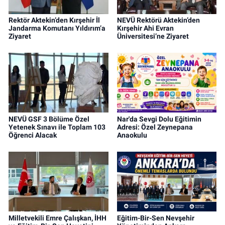
Rektör Aktekin’den Kırşehir İl
NEVÜ Rektörü Aktekin’den
Jandarma Komutanı Yıldırım’a
Kırşehir Ahi Evran
Ziyaret
Üniversitesi’ne Ziyaret
NEVÜ GSF 3 Bölüme Özel
Nar'da Sevgi Dolu Eğitimin
Yetenek Sınavı ile Toplam 103
Adresi: Özel Zeynepana
Öğrenci Alacak
Anaokulu
Milletvekili Emre Çalışkan, İHH
Eğitim-Bir-Sen Nevşehir