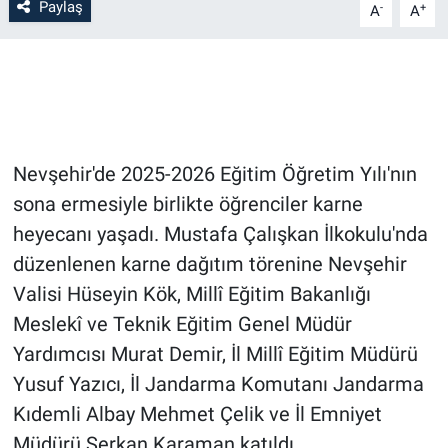
Paylaş
-
+
A
A
Bilim-Tek
Teknoloji
Röportaj
Nevşehir'de 2025-2026 Eğitim Öğretim Yılı'nın
Kayseri
sona ermesiyle birlikte öğrenciler karne
heyecanı yaşadı. Mustafa Çalışkan İlkokulu'nda
Niğde
düzenlenen karne dağıtım törenine Nevşehir
Valisi Hüseyin Kök, Millî Eğitim Bakanlığı
Aksaray
Meslekî ve Teknik Eğitim Genel Müdür
Yardımcısı Murat Demir, İl Millî Eğitim Müdürü
Kırşehir
Yusuf Yazıcı, İl Jandarma Komutanı Jandarma
Yerel
Kıdemli Albay Mehmet Çelik ve İl Emniyet
Müdürü Serkan Karaman katıldı.