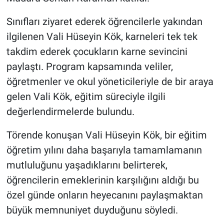
Genel
Sınıfları ziyaret ederek öğrencilerle yakından
Asayiş
ilgilenen Vali Hüseyin Kök, karneleri tek tek
takdim ederek çocukların karne sevincini
Kültür - Sanat
paylaştı. Program kapsamında veliler,
Politika
öğretmenler ve okul yöneticileriyle de bir araya
gelen Vali Kök, eğitim süreciyle ilgili
Magazin
değerlendirmelerde bulundu.
Çevre
Törende konuşan Vali Hüseyin Kök, bir eğitim
öğretim yılını daha başarıyla tamamlamanın
Haberde İnsan
mutluluğunu yaşadıklarını belirterek,
öğrencilerin emeklerinin karşılığını aldığı bu
özel günde onların heyecanını paylaşmaktan
büyük memnuniyet duyduğunu söyledi.