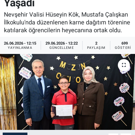
Yaşadı
Sağlık
İlan - Duyuru- Mesaj
İlan - Duyuru- Mesaj
Nevşehir Valisi Hüseyin Kök, Mustafa Çalışkan
İlkokulu'nda düzenlenen karne dağıtım törenine
Yerel
Türkiye Gündemi
Türkiye Gündemi
katılarak öğrencilerin heyecanına ortak oldu.
Genel
Sizden Gelenler
Sizden Gelenler
26.06.2026 - 12:15
29.06.2026 - 12:22
2
699
YAYINLANMA
GÜNCELLEME
PAYLAŞIM
GÖSTERIM
Asayiş
Yaşam
Sağlık
Eğitim
Kültür
3.Sayfa
Medya