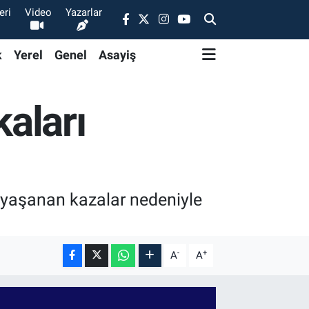
eri
Video
Yazarlar
k
Yerel
Genel
Asayiş
aları
 yaşanan kazalar nedeniyle
-
+
A
A