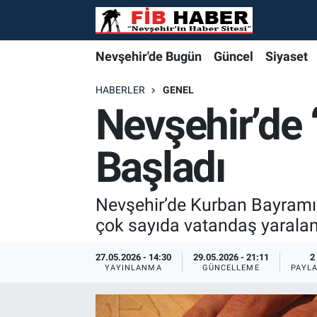
Foto Galeri
Nevşehir'de Bugün
Nevşehir'de Bugün
Nevşehir'de Bugün
Nöbetçi Eczaneler
Nevşehir'de Bugün
Güncel
Siyaset
Video
Güncel
Güncel
Güncel
Hava Durumu
HABERLER
GENEL
Nevşehir’de 
Yazarlar
Siyaset
Siyaset
Siyaset
Trafik Durumu
Başladı
Özel Haber
Özel Haber
Özel Haber
Süper Lig Puan Durumu ve Fikstür
Turizm
Turizm
Turizm
Tüm Manşetler
Nevşehir’de Kurban Bayramı’
çok sayıda vatandaş yaralan
Ekonomi
Ekonomi
Ekonomi
Son Dakika Haberleri
27.05.2026 - 14:30
29.05.2026 - 21:11
2
YAYINLANMA
GÜNCELLEME
PAYL
Spor
Spor
Spor
Haber Arşivi
Yaşam
Gündem
Gündem