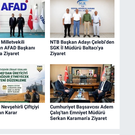
Milletvekili
NTB Başkan Adayı Çelebi'den
en AFAD Başkanı
SGK İl Müdürü Baltacı'ya
a Ziyaret
Ziyaret
evşehirli Çiftçiyi
Cumhuriyet Başsavcısı Adem
an Karar
Çalış'tan Emniyet Müdürü
Serkan Karaman'a Ziyaret