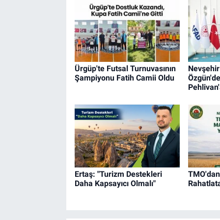
Ürgüp'te Futsal Turnuvasının
Nevşehir 
Şampiyonu Fatih Camii Oldu
Özgün'd
Pehlivan'
Ertaş: "Turizm Destekleri
TMO'dan N
Daha Kapsayıcı Olmalı"
Rahatlat