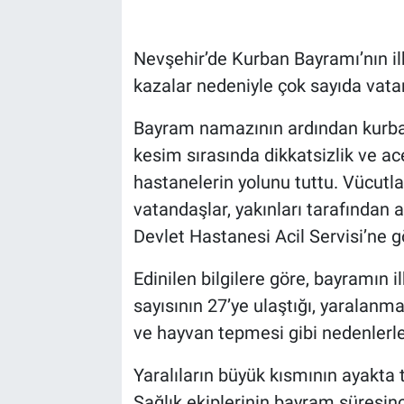
Bilim-Tek
Nevşehir’de Kurban Bayramı’nın i
kazalar nedeniyle çok sayıda vata
Teknoloji
Bayram namazının ardından kurban
Röportaj
kesim sırasında dikkatsizlik ve ac
hastanelerin yolunu tuttu. Vücutla
Kayseri
vatandaşlar, yakınları tarafından 
Niğde
Devlet Hastanesi Acil Servisi’ne g
Aksaray
Edinilen bilgilere göre, bayramın 
sayısının 27’ye ulaştığı, yaralanm
Kırşehir
ve hayvan tepmesi gibi nedenlerle
Yerel
Yaralıların büyük kısmının ayakta te
Sağlık ekiplerinin bayram süresinc