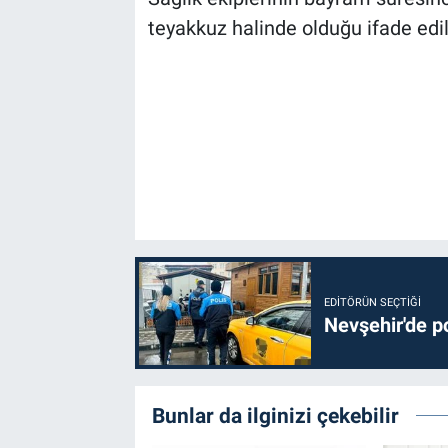
Genel
teyakkuz halinde olduğu ifade edil
Asayiş
Kültür - Sanat
Politika
Magazin
Çevre
EDITÖRÜN SEÇTIĞI
Haberde İnsan
Nevşehir'de po
Bunlar da ilginizi çekebilir