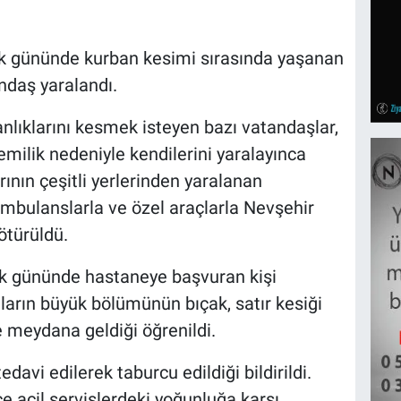
lk gününde kurban kesimi sırasında yaşanan
ndaş yaralandı.
lıklarını kesmek isteyen bazı vatandaşlar,
emilik nedeniyle kendilerini yaralayınca
rının çeşitli yerlerinden yaralanan
ambulanslarla ve özel araçlarla Nevşehir
ötürüldü.
ilk gününde hastaneye başvuran kişi
aların büyük bölümünün bıçak, satır kesiği
 meydana geldiği öğrenildi.
davi edilerek taburcu edildiği bildirildi.
e acil servislerdeki yoğunluğa karşı