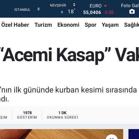
Foto Gal
STERLİN
°
18
64,2143
0
GRAM ALTIN
Özel Haber
Turizm
Ekonomi
Spor
Yaşam
Sağlı
6500.87
0.12
BİST100
13.799
70
BITCOIN
“Acemi Kasap” Vak
64.643,95
0.16
DOLAR
47,6704
0
EURO
55,0406
-0.08
nın ilk gününde kurban kesimi sırasında
dı.
1978
1 DK
AŞIM
GÖSTERIM
OKUNMA SÜRESI